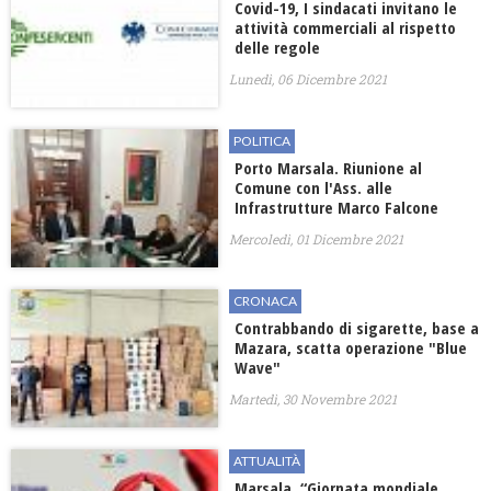
Covid-19, I sindacati invitano le
attività commerciali al rispetto
delle regole
Lunedì, 06 Dicembre 2021
POLITICA
Porto Marsala. Riunione al
Comune con l'Ass. alle
Infrastrutture Marco Falcone
Mercoledì, 01 Dicembre 2021
CRONACA
Contrabbando di sigarette, base a
Mazara, scatta operazione "Blue
Wave"
Martedì, 30 Novembre 2021
ATTUALITÀ
Marsala, “Giornata mondiale