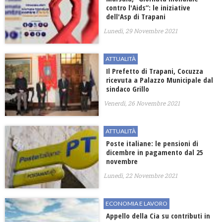
contro l'Aids”: le iniziative
dell'Asp di Trapani
Lunedì, 29 Novembre 2021
ATTUALITÀ
Il Prefetto di Trapani, Cocuzza
ricevuta a Palazzo Municipale dal
sindaco Grillo
Venerdì, 26 Novembre 2021
ATTUALITÀ
Poste italiane: le pensioni di
dicembre in pagamento dal 25
novembre
Lunedì, 22 Novembre 2021
ECONOMIA E LAVORO
Appello della Cia su contributi in