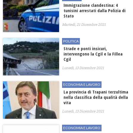
Immigrazione clandestina: 4
tunisini arrestati dalla Polizia di
Stato
Martedì, 21 Dicembre 2021
POLITICA
Strade e ponti insicuri,
intervengono la Cgil e la Fillea
Cgil
Lunedì, 13 Dicembre 2021
ECONOMIA E LAVORO
La provincia di Trapani terzultima
nella classifica della qualità della
vita
Lunedì, 13 Dicembre 2021
ECONOMIA E LAVORO