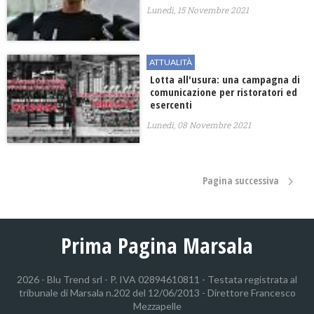
Lunedì, 15 Novembre 2021
ATTUALITÀ
Lotta all'usura: una campagna di
comunicazione per ristoratori ed
esercenti
Lunedì, 08 Novembre 2021
Pagina successiva
Prima Pagina Marsala
2026 - Blu Trend srl - P. IVA 02894610811 - Testata registrata al
tribunale di Marsala n.202 del 12/06/2013 - Direttore Francesco
Mezzapelle