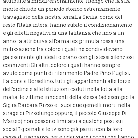
attribuite a mmd.Personalmente, ritengo che la sua
morte chiude un periodo storico estremamente
travagliato della nostra terra.La Sicilia, come del
resto l’Italia intera, hanno subito il condizionamento
e gli effetti negativi di una latitanza che fino a un
anno fa attribuiva all’ormai ex primula rossa una
mitizzazione fra coloro i quali ne condividevano
palesemente gli ideali o erano con gli stessi silenziosi
conniventi.Gli altri, coloro i quali hanno sempre
avuto come punti di riferimento Padre Pino Puglisi,
Falcone e Borsellino, tutti gli appartenenti alle forze
dell’ordine e alle Istituzioni caduti nella lotta alla
mafia, le vittime innocenti della stessa (ad esempio la
Sig.ra Barbara Rizzo e i suoi due gemelli morti nella
strage di Pizzolungo oppure, il piccolo Giuseppe Di
Matteo) non possono limitarsi a qualche post sui
social.I giornali e le tv sono già partiti con la loro
cassa di risonanza per evidenziare i pochi che hanno