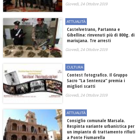
Giovedì, 24 Ottobre 2019
ATTUALITÀ
Castelvetrano, Partanna e
Gibellina: rinvenuti più di 800g. di
mariujana. Tre arresti
Giovedì, 24 Ottobre 2019
CULTURA
Contest fotografico. Il Gruppo
Sacro “La Sentenza” premia i
migliori scatti
Giovedì, 24 Ottobre 2019
ATTUALITÀ
Consiglio comunale Marsala.
Respinta variante urbanistica per
un impianto di trattamento rifiuti
a Ponte Fiumarella