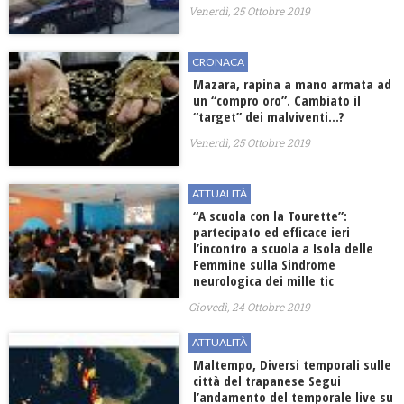
Venerdì, 25 Ottobre 2019
CRONACA
Mazara, rapina a mano armata ad
un “compro oro”. Cambiato il
“target” dei malviventi…?
Venerdì, 25 Ottobre 2019
ATTUALITÀ
“A scuola con la Tourette”:
partecipato ed efficace ieri
l’incontro a scuola a Isola delle
Femmine sulla Sindrome
neurologica dei mille tic
Giovedì, 24 Ottobre 2019
ATTUALITÀ
Maltempo, Diversi temporali sulle
città del trapanese Segui
l’andamento del temporale live su