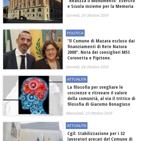
“Realizza il Monumento” Esercito
e Scuola insieme per la Memoria
Giovedì, 24 Ottobre 2019
POLITICA
“Il Comune di Mazara escluso dai
finanziamenti di Rete Natura
2000”. Nota dei consiglieri M5S
Coronetta e Pipitone.
Giovedì, 24 Ottobre 2019
ATTUALITÀ
La filosofia per svegliare le
coscienze e ritrovare il valore
della comunità, al via il trittico di
filosofia di Giacomo Bonagiuso
Mercoledì, 23 Ottobre 2019
ATTUALITÀ
Cgil: Stabilizzazione per i 32
lavoratori precari del Comune di