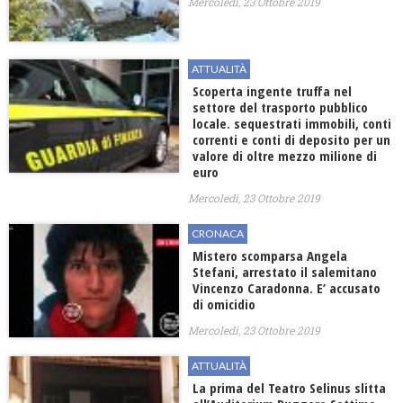
Mercoledì, 23 Ottobre 2019
ATTUALITÀ
Scoperta ingente truffa nel
settore del trasporto pubblico
locale. sequestrati immobili, conti
correnti e conti di deposito per un
valore di oltre mezzo milione di
euro
Mercoledì, 23 Ottobre 2019
CRONACA
Mistero scomparsa Angela
Stefani, arrestato il salemitano
Vincenzo Caradonna. E’ accusato
di omicidio
Mercoledì, 23 Ottobre 2019
ATTUALITÀ
La prima del Teatro Selinus slitta