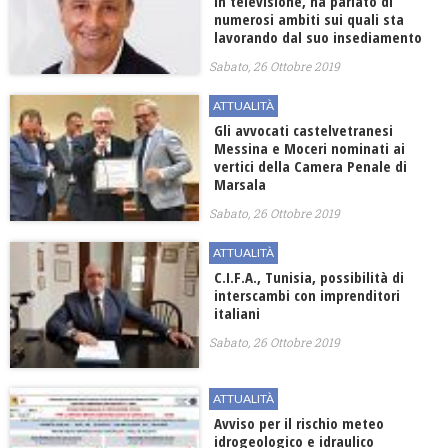
in televisione, ha parlato di
numerosi ambiti sui quali sta
lavorando dal suo insediamento
Sabato, 26 Ottobre 2019
ATTUALITÀ
Gli avvocati castelvetranesi
Messina e Moceri nominati ai
vertici della Camera Penale di
Marsala
Sabato, 26 Ottobre 2019
ATTUALITÀ
C.I.F.A., Tunisia, possibilità di
interscambi con imprenditori
italiani
Sabato, 26 Ottobre 2019
ATTUALITÀ
Avviso per il rischio meteo
idrogeologico e idraulico