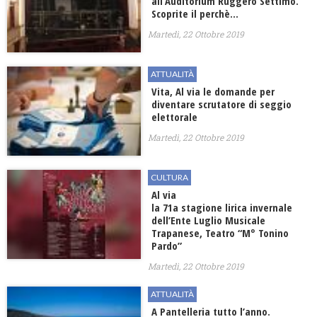
all’Auditorium Ruggero Settimo.
Scoprite il perchè…
Martedì, 22 Ottobre 2019
ATTUALITÀ
Vita, Al via le domande per
diventare scrutatore di seggio
elettorale
Martedì, 22 Ottobre 2019
CULTURA
Al via
la 71a stagione lirica invernale
dell’Ente Luglio Musicale
Trapanese, Teatro “M° Tonino
Pardo”
Martedì, 22 Ottobre 2019
ATTUALITÀ
A Pantelleria tutto l’anno.