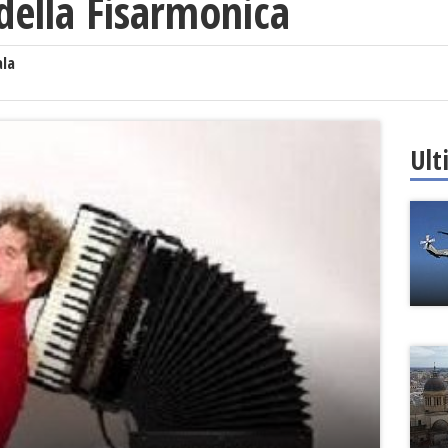
della Fisarmonica
ala
Ult