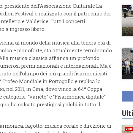
, presidente dell’Associazione Culturale La
ordion Festival è realizzato con il patrocinio dei
elleria e Valderice. Tutti i concerti
no a ingresso libero.
vvicina al mondo della musica alla tenera età di
onica e pianoforte, sta attualmente terminando
. Alla musica classica affianca un profondo
e numerosi premi nazionali e internazionali. Ma è
crato nell’olimpo dei più grandi fisarmonicisti
° Trofeo Mondiale in Portogallo e replica lo
o, nel 2011, in Cina, dove vince la 64ª Coppa
ategorie, “Variété” e “Fisarmonica digitale”.
a ha calcato prestigiosi palchi in tutto il
Ult
sarmonica, fagotto, musica corale e direzione di