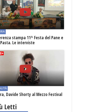
URA
erenza stampa 11^ Festa del Pane e
 Pasta. Le interviste
ALITÀ
a, Davide Shorty al Mezzo Festival
iù Letti