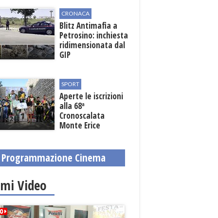
fondi regionali
CRONACA
Blitz Antimafia a
Petrosino: inchiesta
ridimensionata dal
GIP
SPORT
Aperte le iscrizioni
alla 68ª
Cronoscalata
Monte Erice
Programmazione Cinema
imi Video