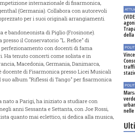
mpetizione internazionale di fisarmonica,
ATTU
ngenthal (Germania). Collabora con autorevoli
(VIDE
pprezzato per i suoi originali arrangiamenti.
agoni
Trapa
ta e bandoneonista di Piglio (Frosinone).
della 
presso il Conservatorio "L. Refice" di
i perfezionamento con docenti di fama
POLIT
Vince
ri. Ha tenuto concerti come solista e in
Conso
Francia, Macedonia, Germania, Danimarca,
traff
 docente di Fisarmonica presso Licei Musicali
stazi
il suo album "Riflessi di Tango" per fisarmonica
POLIT
Mars
verde
nato a Parigi, ha iniziato a studiare con
urban
negli anni Sessanta e Settanta, con Joe Rossi,
nelle
ista quanto mai eclettico, si dedica alla musica,
Ult