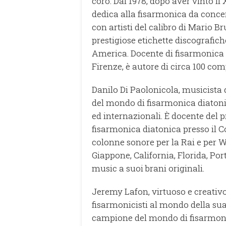
coro. Dal 1978, dopo aver vinto il
dedica alla fisarmonica da conce
con artisti del calibro di Mario Br
prestigiose etichette discografic
America. Docente di fisarmonica p
Firenze, è autore di circa 100 com
Danilo Di Paolonicola, musicista 
del mondo di fisarmonica diatoni
ed internazionali. È docente del p
fisarmonica diatonica presso il Co
colonne sonore per la Rai e per W
Giappone, California, Florida, Por
music a suoi brani originali.
Jeremy Lafon, virtuoso e creativo 
fisarmonicisti al mondo della su
campione del mondo di fisarmoni