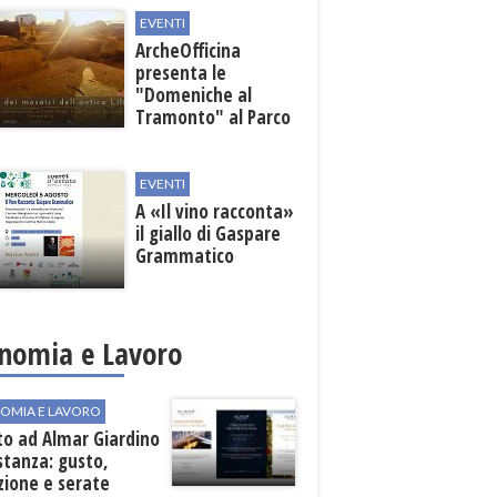
EVENTI
ArcheOfficina
presenta le
"Domeniche al
Tramonto" al Parco
Archeologico di
Lilibeo
EVENTI
A «Il vino racconta»
il giallo di Gaspare
Grammatico
nomia e Lavoro
OMIA E LAVORO
to ad Almar Giardino
stanza: gusto,
zione e serate