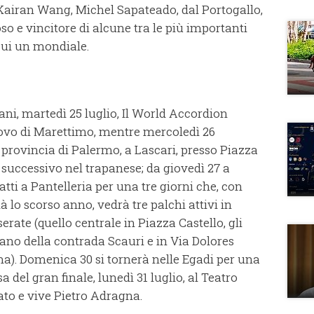
 Kairan Wang, Michel Sapateado, dal Portogallo,
so e vincitore di alcune tra le più importanti
cui un mondiale.
ni, martedì 25 luglio, Il World Accordion
Nuovo di Marettimo, mentre mercoledì 26
 provincia di Palermo, a Lascari, presso Piazza
o successivo nel trapanese; da giovedì 27 a
atti a Pantelleria per una tre giorni che, con
lo scorso anno, vedrà tre palchi attivi in
erate (quello centrale in Piazza Castello, gli
tano della contrada Scauri e in Via Dolores
a). Domenica 30 si tornerà nelle Egadi per una
a del gran finale, lunedì 31 luglio, al Teatro
ato e vive Pietro Adragna.