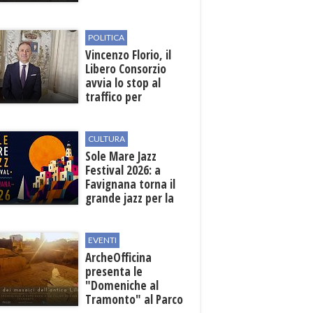
sosta nelle vie
interessate
POLITICA
Vincenzo Florio, il
Libero Consorzio
avvia lo stop al
traffico per
collegare la
stazione
all'aeroporto
CULTURA
Sole Mare Jazz
Festival 2026: a
Favignana torna il
grande jazz per la
quarta edizione
EVENTI
ArcheOfficina
presenta le
"Domeniche al
Tramonto" al Parco