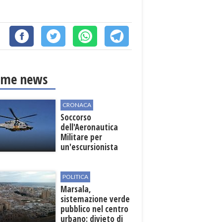
ime news
CRONACA
Soccorso
dell'Aeronautica
Militare per
un'escursionista
ferita nella Riserva
dello Zingaro
POLITICA
Marsala,
sistemazione verde
pubblico nel centro
urbano: divieto di