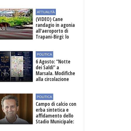
Archeologico di
Lilibeo
ATTUALITÀ
(VIDEO) Cane
randagio in agonia
all'aeroporto di
Trapani-Birgi: lo
scempio della Sicilia
POLITICA
6 Agosto: “Notte
dei Saldi” a
Marsala. Modifiche
alla circolazione
nelle sedi viarie
interessate alla
manifestazione
POLITICA
Campo di calcio con
erba sintetica e
affidamento dello
Stadio Municipale:
vicino lo sblocco dei