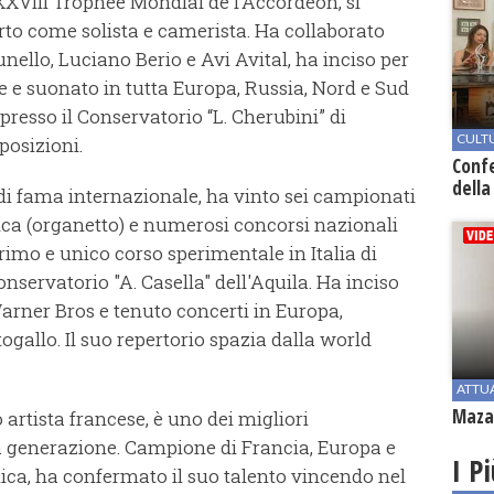
 XXVIII Trophée Mondial de l’Accordéon, si
rto come solista e camerista. Ha collaborato
unello, Luciano Berio e Avi Avital, ha inciso per
he e suonato in tutta Europa, Russia, Nord e Sud
resso il Conservatorio “L. Cherubini” di
CULT
posizioni.
Conf
della
di fama internazionale, ha vinto sei campionati
ca (organetto) e numerosi concorsi nazionali
rimo e unico corso sperimentale in Italia di
nservatorio "A. Casella" dell'Aquila. Ha inciso
arner Bros e tenuto concerti in Europa,
togallo. Il suo repertorio spazia dalla world
ATTU
Mazar
artista francese, è uno dei migliori
a generazione. Campione di Francia, Europa e
I P
ca, ha confermato il suo talento vincendo nel