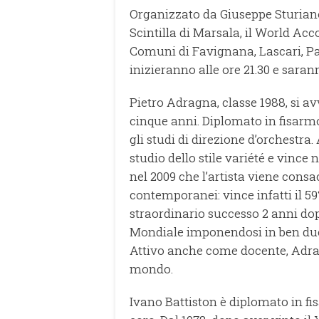
Organizzato da Giuseppe Sturiano
Scintilla di Marsala, il World Acc
Comuni di Favignana, Lascari, Pant
inizieranno alle ore 21.30 e saran
Pietro Adragna, classe 1988, si a
cinque anni. Diplomato in fisarm
gli studi di direzione d’orchestra
studio dello stile variété e vinc
nel 2009 che l’artista viene consa
contemporanei: vince infatti il 59
straordinario successo 2 anni dop
Mondiale imponendosi in ben due c
Attivo anche come docente, Adragn
mondo.
Ivano Battiston è diplomato in fi