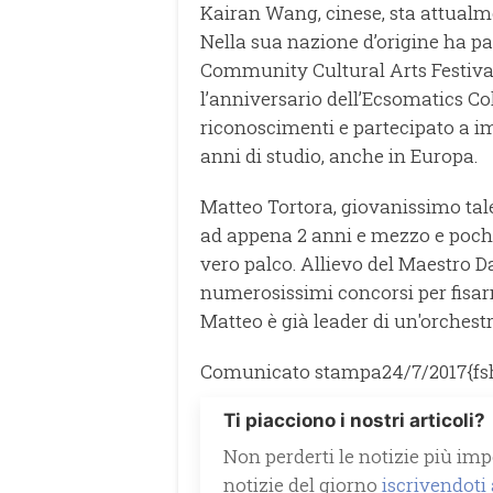
Kairan Wang, cinese, sta attualm
Nella sua nazione d’origine ha pa
Community Cultural Arts Festival
l’anniversario dell’Ecsomatics Col
riconoscimenti e partecipato a impo
anni di studio, anche in Europa.
Matteo Tortora, giovanissimo talen
ad appena 2 anni e mezzo e pochi
vero palco. Allievo del Maestro Da
numerosissimi concorsi per fisar
Matteo è già leader di un'orchestra
Comunicato stampa
24/7/2017
{fs
Ti piacciono i nostri articoli?
Non perderti le notizie più impo
notizie del giorno
iscrivendoti