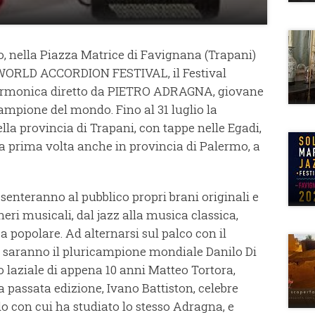
lio, nella Piazza Matrice di Favignana (Trapani)
el WORLD ACCORDION FESTIVAL,
il Festival
sarmonica diretto da PIETRO ADRAGNA, giovane
ampione del mondo. Fino al 31 luglio la
lla provincia di Trapani, con tappe nelle Egadi,
 la prima volta anche in provincia di Palermo, a
presenteranno al pubblico propri brani originali e
neri musicali, dal jazz alla musica classica,
a popolare. Ad alternarsi sul palco con il
na saranno il pluricampione mondiale Danilo Di
o laziale di appena 10 anni Matteo Tortora,
 passata edizione, Ivano Battiston, celebre
 con cui ha studiato lo stesso Adragna, e