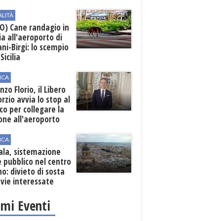
ALITÀ
O) Cane randagio in
a all'aeroporto di
ni-Birgi: lo scempio
Sicilia
ICA
nzo Florio, il Libero
rzio avvia lo stop al
ico per collegare la
one all'aeroporto
ICA
ala, sistemazione
 pubblico nel centro
o: divieto di sosta
 vie interessate
imi Eventi