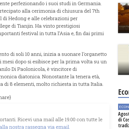
ente perfezionando i suoi studi in Germania.
rtecipato alla cerimonia di chiusura del 7th
 di Hedong e alle celebrazioni per
lege di Tianjin. Ha vinto prestigiosi
rtanti festival in tutta l’Asia e, fin dai primi
to di soli 10 anni, inizia a suonare l'organetto
 mesi dopo si esibisce per la prima volta su un
nilo Di Paolonicola, è vincitore di
monica diatonica. Nonostante la tenera età,
 di 8 elementi, molto richiesta in tutta Italia.
Eco
hare}
ECON
Agos
rtanti. Ricevi una mail alle 19.00 con tutte le
di Co
tradi
 alla nostra rassegna via email.