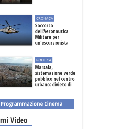
CRONACA
Soccorso
dell'Aeronautica
Militare per
un'escursionista
ferita nella Riserva
dello Zingaro
POLITICA
Marsala,
sistemazione verde
pubblico nel centro
urbano: divieto di
sosta nelle vie
interessate
Programmazione Cinema
imi Video