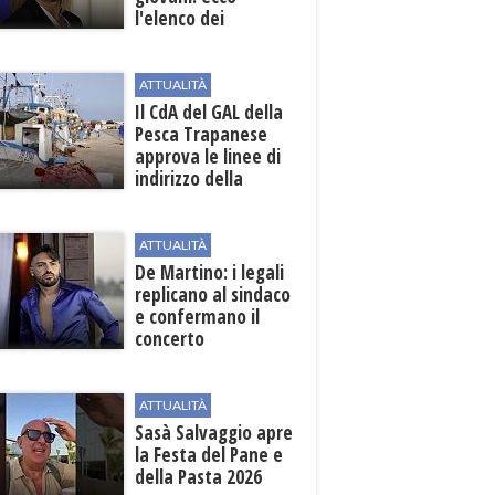
l'elenco dei
beneficiari
ATTUALITÀ
Il CdA del GAL della
Pesca Trapanese
approva le linee di
indirizzo della
Strategia
territoriale di
sviluppo
ATTUALITÀ
De Martino: i legali
replicano al sindaco
e confermano il
concerto
ATTUALITÀ
Sasà Salvaggio apre
la Festa del Pane e
della Pasta 2026