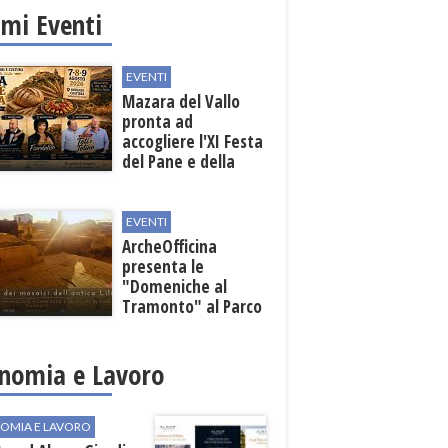
imi Eventi
EVENTI
Mazara del Vallo
pronta ad
accogliere l'XI Festa
del Pane e della
Pasta
EVENTI
ArcheOfficina
presenta le
"Domeniche al
Tramonto" al Parco
Archeologico di
Lilibeo
nomia e Lavoro
OMIA E LAVORO