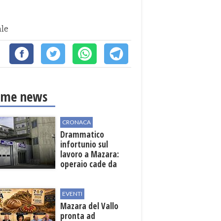
ale
ime news
CRONACA
Drammatico
infortunio sul
lavoro a Mazara:
operaio cade da
una scala in una
cantina vinicola
EVENTI
Mazara del Vallo
pronta ad