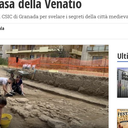
asa della Venatio
l CSIC di Granada per svelare i segreti della città mediev
ala
Ult