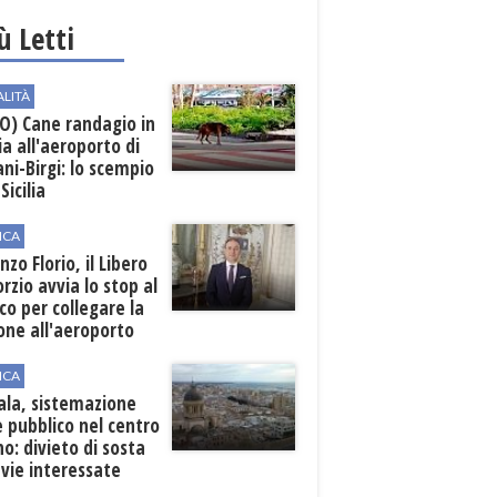
iù Letti
ALITÀ
O) Cane randagio in
a all'aeroporto di
ni-Birgi: lo scempio
Sicilia
ICA
nzo Florio, il Libero
rzio avvia lo stop al
ico per collegare la
one all'aeroporto
ICA
ala, sistemazione
 pubblico nel centro
o: divieto di sosta
 vie interessate