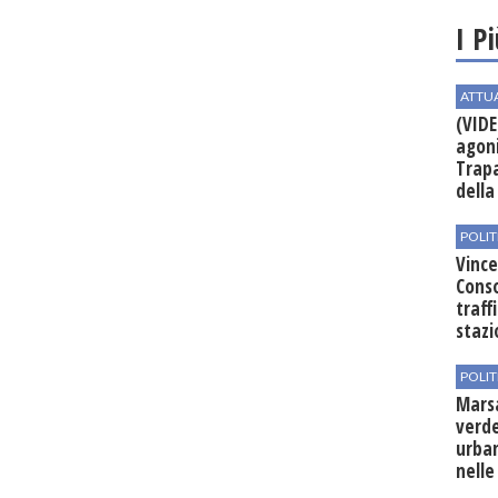
I P
ATTU
(VIDE
agoni
Trapa
della 
POLIT
Vince
Conso
traff
stazi
POLIT
Mars
verde
urban
nelle