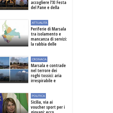
accogliere l'XI Festa
del Pane e della
Pasta
ATTUALITÀ
Periferie di Marsala
tra isolamento e
mancanza di servizi:
la rabbia delle
contrade
CRONACA
Marsala e contrade
nel terrore dei
roghi tossici: aria
irrespirabile e
rischio patologie
POLITICA
Sicilia, via ai
voucher sport per i
giovani: ecco