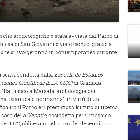
erche archeologiche è stata avviata dal Parco di
 chiesa di San Giovanni e viale Isonzo, grazie a
, che si svolgeranno in contemporanea durante
i scavi condotta dalla
Escuela de Estudios
aciones Cíentificas (EEA CSIC)
di Granada
a “Da Lilibeo a Marsala: archeologia dei
na, islamica e normanna”, in virtù di un
ca tra il Parco e il prestigioso Istituto di ricerca
a casa della
Venatio
, cosiddetta per il mosaico
nel 1972, obliterato nel corso dei decenni ma