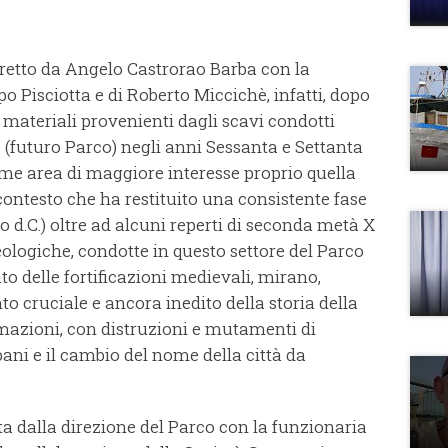
diretto da Angelo Castrorao Barba con la
po Pisciotta e di Roberto Miccichè, infatti, dopo
 materiali provenienti dagli scavi condotti
 (futuro Parco) negli anni Sessanta e Settanta
me area di maggiore interesse proprio quella
 contesto che ha restituito una consistente fase
olo d.C.) oltre ad alcuni reperti di seconda metà X
heologiche, condotte in questo settore del Parco
ato delle fortificazioni medievali, mirano,
 cruciale e ancora inedito della storia della
rmazioni, con distruzioni e mutamenti di
bani e il cambio del nome della città da
tta dalla direzione del Parco con la funzionaria