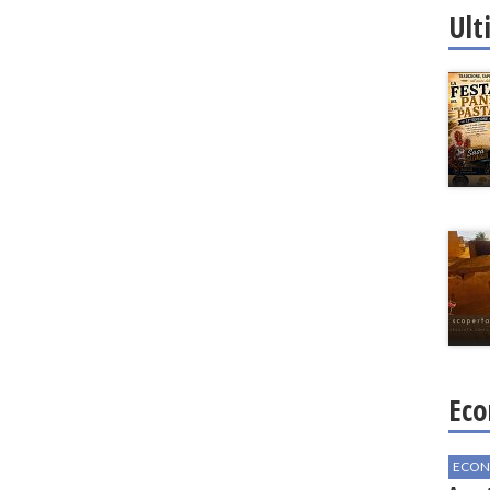
Ult
Eco
ECON