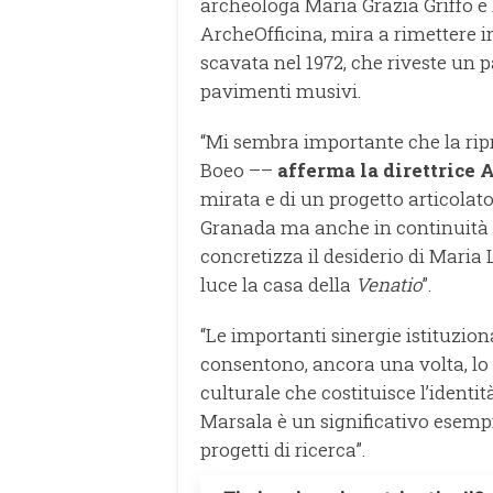
archeologa Maria Grazia Griffo e 
ArcheOfficina, mira a rimettere i
scavata nel 1972, che riveste un p
pavimenti musivi.
“Mi sembra importante che la ripre
Boeo ––
afferma la direttrice
mirata e di un progetto articolato
Granada ma anche in continuità ri
concretizza il desiderio di Maria 
luce la casa della
Venatio
”.
“Le importanti sinergie istituzion
consentono, ancora una volta, lo
culturale che costituisce l’identità
Marsala è un significativo esemp
progetti di ricerca”.