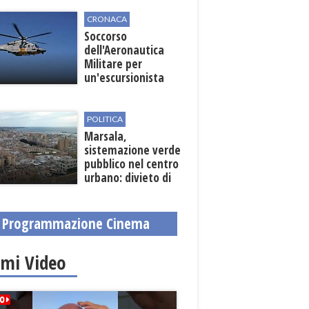
CRONACA
Soccorso
dell'Aeronautica
Militare per
un'escursionista
ferita nella Riserva
dello Zingaro
POLITICA
Marsala,
sistemazione verde
pubblico nel centro
urbano: divieto di
sosta nelle vie
interessate
Programmazione Cinema
imi Video