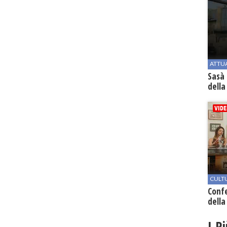
ATTU
Sasà 
della
CULT
Conf
della
I P