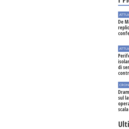
ATTU
De Ma
repli
conf
ATTU
Perif
isol
di se
cont
CRON
Dram
sul l
oper
scala
vinic
Ult