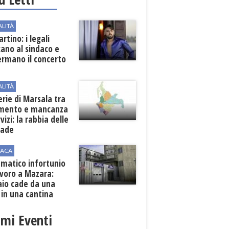
ALITÀ
rtino: i legali
cano al sindaco e
ermano il concerto
ALITÀ
erie di Marsala tra
amento e mancanza
rvizi: la rabbia delle
rade
ACA
matico infortunio
avoro a Mazara:
aio cade da una
 in una cantina
ola
imi Eventi