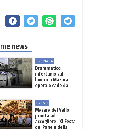
ime news
CRONACA
Drammatico
infortunio sul
lavoro a Mazara:
operaio cade da
una scala in una
cantina vinicola
EVENTI
Mazara del Vallo
pronta ad
accogliere l'XI Festa
del Pane e della