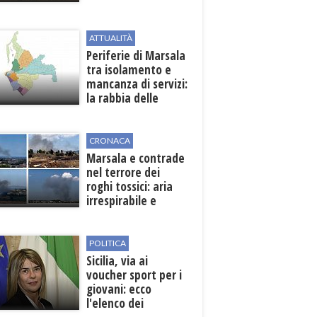
Pasta
ATTUALITÀ
Periferie di Marsala
tra isolamento e
mancanza di servizi:
la rabbia delle
contrade
CRONACA
Marsala e contrade
nel terrore dei
roghi tossici: aria
irrespirabile e
rischio patologie
POLITICA
Sicilia, via ai
voucher sport per i
giovani: ecco
l'elenco dei