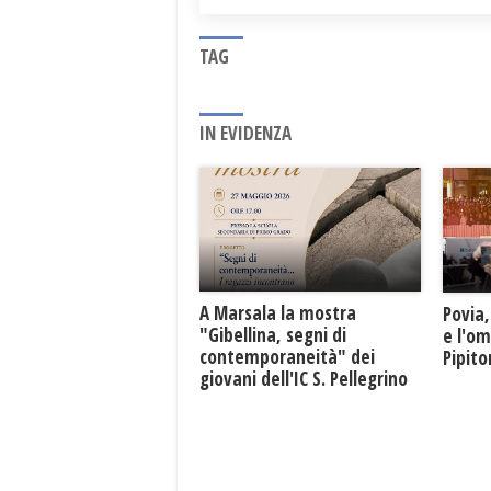
TAG
IN EVIDENZA
A Marsala la mostra
Povia,
"Gibellina, segni di
e l'o
contemporaneità" dei
Pipit
giovani dell'IC S. Pellegrino