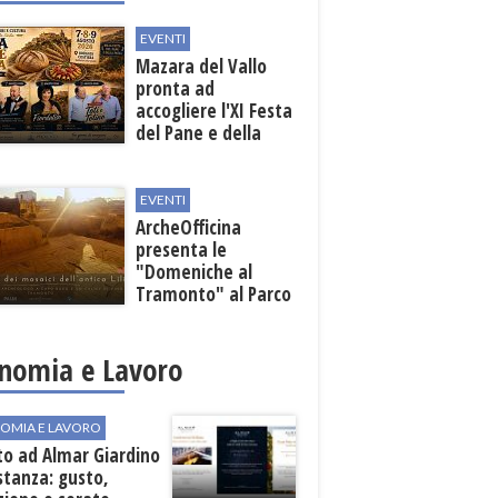
EVENTI
Mazara del Vallo
pronta ad
accogliere l'XI Festa
del Pane e della
Pasta
EVENTI
ArcheOfficina
presenta le
"Domeniche al
Tramonto" al Parco
Archeologico di
Lilibeo
nomia e Lavoro
OMIA E LAVORO
to ad Almar Giardino
stanza: gusto,