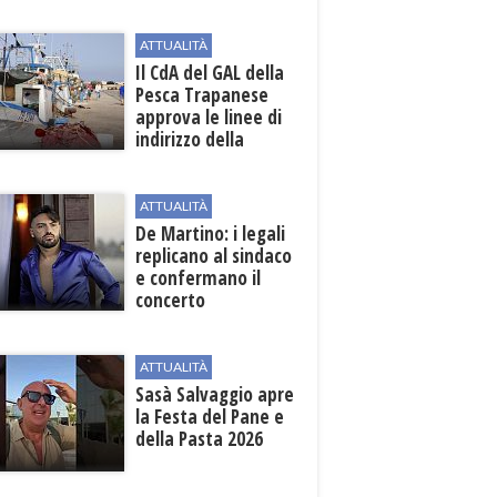
beneficiari
ATTUALITÀ
Il CdA del GAL della
Pesca Trapanese
approva le linee di
indirizzo della
Strategia
territoriale di
sviluppo
ATTUALITÀ
De Martino: i legali
replicano al sindaco
e confermano il
concerto
ATTUALITÀ
Sasà Salvaggio apre
la Festa del Pane e
della Pasta 2026