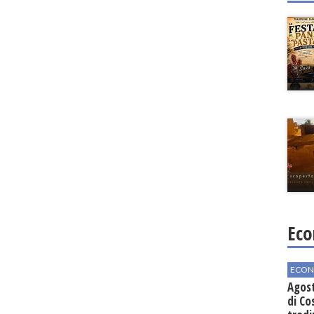
Eco
ECON
Agos
di Co