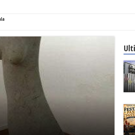
ala
Ult