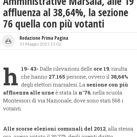
Amministrative Marsala, alle 19
affluenza al 38,64%, la sezione
76 quella con più votanti
Redazione Prima Pagina
31 Maggio 2015 11:02
h
19- 43-
Dalle rilevazioni delle
ore 19
, risulta
che hanno
27.165
persone, ovvero il
38,64%
degli elettori marsalesi. La
sezione con più
affluenza alle urne
è stata la
n°76
, nella scuola
Montessori di via Nazionale, dove sono stati 568 i
votanti.
Alle scorse elezioni comunali del 2012
, alla stessa
ora, aveva votato il 39,27% degli aventi diritto.