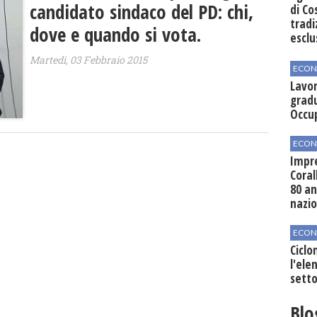
candidato sindaco del PD: chi,
di Co
tradi
dove e quando si vota.
esclu
agli 
Martedì, 03 Febbraio 2015
ECON
Lavor
gradu
Occu
ECON
Impre
Coral
80 an
nazi
ECON
Ciclo
l'elen
setto
Blo