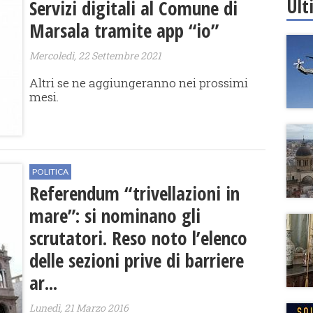
Ult
Servizi digitali al Comune di
Marsala tramite app “io”
Mercoledì, 22 Settembre 2021
Altri se ne aggiungeranno nei prossimi
mesi.
POLITICA
Referendum “trivellazioni in
mare”: si nominano gli
scrutatori. Reso noto l’elenco
delle sezioni prive di barriere
ar...
Lunedì, 21 Marzo 2016