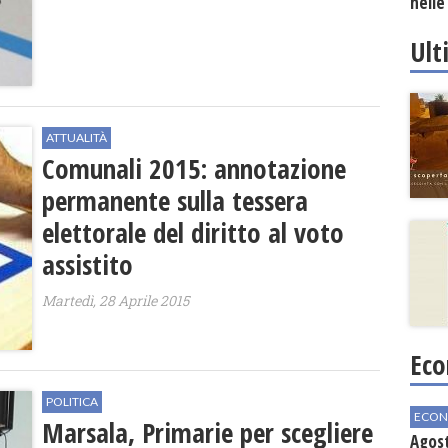
nelle
Ult
ATTUALITÀ
Comunali 2015: annotazione
permanente sulla tessera
elettorale del diritto al voto
assistito
Martedì, 28 Aprile 2015
Eco
POLITICA
ECON
Marsala, Primarie per scegliere
Agos