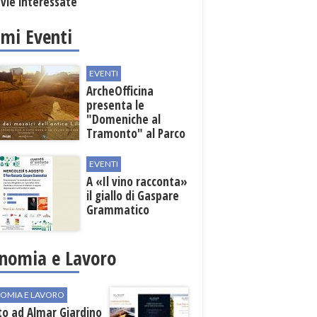
 vie interessate
imi Eventi
EVENTI
ArcheOfficina
presenta le
"Domeniche al
Tramonto" al Parco
Archeologico di
Lilibeo
EVENTI
A «Il vino racconta»
il giallo di Gaspare
Grammatico
nomia e Lavoro
OMIA E LAVORO
to ad Almar Giardino