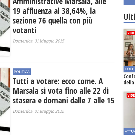
Amministrative Marsala, alle
19 affluenza al 38,64%, la
Ult
sezione 76 quella con più
votanti
Domenica, 31 Maggio 2015
CULT
POLITICA
Conf
Tutti a votare: ecco come. A
della
Marsala si vota fino alle 22 di
stasera e domani dalle 7 alle 15
Domenica, 31 Maggio 2015
ATTU