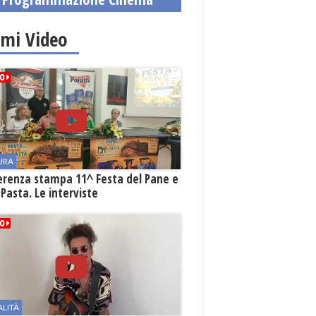
imi Video
URA
erenza stampa 11^ Festa del Pane e
 Pasta. Le interviste
ALITÀ