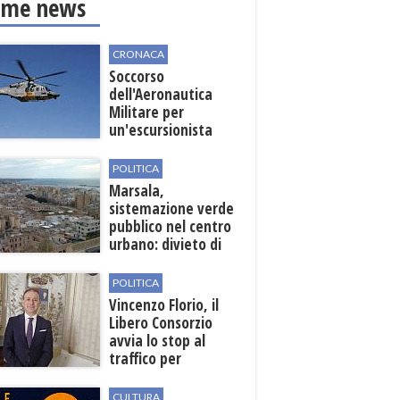
ime news
CRONACA
Soccorso
dell'Aeronautica
Militare per
un'escursionista
ferita nella Riserva
dello Zingaro
POLITICA
Marsala,
sistemazione verde
pubblico nel centro
urbano: divieto di
sosta nelle vie
interessate
POLITICA
Vincenzo Florio, il
Libero Consorzio
avvia lo stop al
traffico per
collegare la
stazione
CULTURA