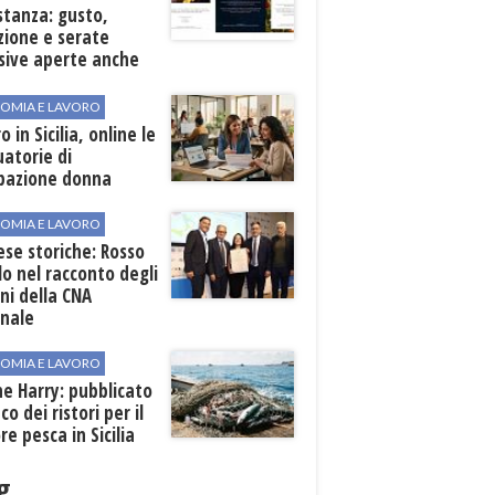
stanza: gusto,
zione e serate
sive aperte anche
ospiti esterni
OMIA E LAVORO
o in Sicilia, online le
atorie di
pazione donna
OMIA E LAVORO
se storiche: Rosso
lo nel racconto degli
ni della CNA
onale
OMIA E LAVORO
ne Harry: pubblicato
co dei ristori per il
re pesca in Sicilia
g