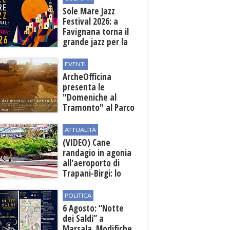
all'aeroporto
Sole Mare Jazz
Festival 2026: a
Favignana torna il
grande jazz per la
quarta edizione
EVENTI
ArcheOfficina
presenta le
"Domeniche al
Tramonto" al Parco
Archeologico di
Lilibeo
ATTUALITÀ
(VIDEO) Cane
randagio in agonia
all'aeroporto di
Trapani-Birgi: lo
scempio della Sicilia
POLITICA
6 Agosto: “Notte
dei Saldi” a
Marsala. Modifiche