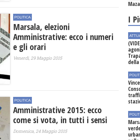
Mazar
I P
POLITICA
Marsala, elezioni
Amministrative: ecco i numeri
ATTU
(VIDE
e gli orari
agoni
Trapa
Venerdì, 29 Maggio 2015
della 
POLIT
Vince
Conso
traff
POLITICA
stazi
Amministrative 2015: ecco
POLIT
come si vota, in tutti i sensi
Mars
verde
Domenica, 24 Maggio 2015
urban