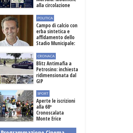
alla circolazione
nelle sedi viarie
interessate alla
POLITICA
manifestazione
Campo di calcio con
erba sintetica e
affidamento dello
Stadio Municipale:
vicino lo sblocco dei
fondi regionali
CRONACA
Blitz Antimafia a
Petrosino: inchiesta
ridimensionata dal
GIP
SPORT
Aperte le iscrizioni
alla 68ª
Cronoscalata
Monte Erice
Programmazione Cinema