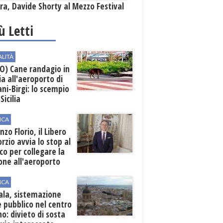
a, Davide Shorty al Mezzo Festival
iù Letti
ALITÀ
O) Cane randagio in
a all'aeroporto di
ni-Birgi: lo scempio
Sicilia
ICA
nzo Florio, il Libero
rzio avvia lo stop al
ico per collegare la
one all'aeroporto
ICA
ala, sistemazione
 pubblico nel centro
o: divieto di sosta