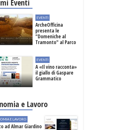
imi Eventi
EVENTI
ArcheOfficina
presenta le
"Domeniche al
Tramonto" al Parco
Archeologico di
Lilibeo
EVENTI
A «Il vino racconta»
il giallo di Gaspare
Grammatico
nomia e Lavoro
OMIA E LAVORO
to ad Almar Giardino