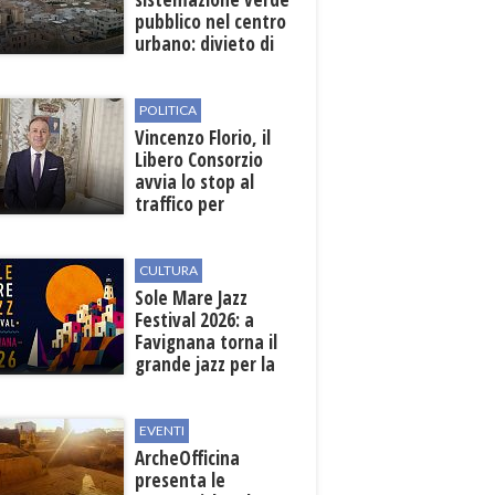
pubblico nel centro
urbano: divieto di
sosta nelle vie
interessate
POLITICA
Vincenzo Florio, il
Libero Consorzio
avvia lo stop al
traffico per
collegare la
stazione
all'aeroporto
CULTURA
Sole Mare Jazz
Festival 2026: a
Favignana torna il
grande jazz per la
quarta edizione
EVENTI
ArcheOfficina
presenta le