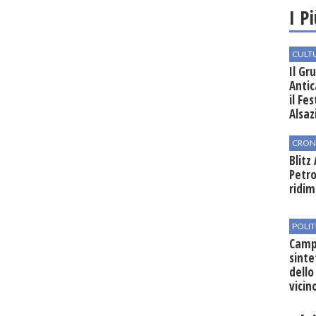
I P
CULT
Il Gr
Antic
il Fe
Alsaz
CRON
Blitz
Petro
ridim
POLIT
Campo
sinte
dello
vicin
regio