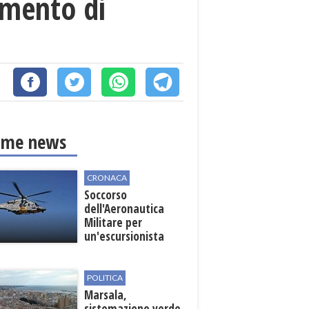
omento di
ime news
CRONACA
Soccorso
dell'Aeronautica
Militare per
un'escursionista
ferita nella Riserva
dello Zingaro
POLITICA
Marsala,
sistemazione verde