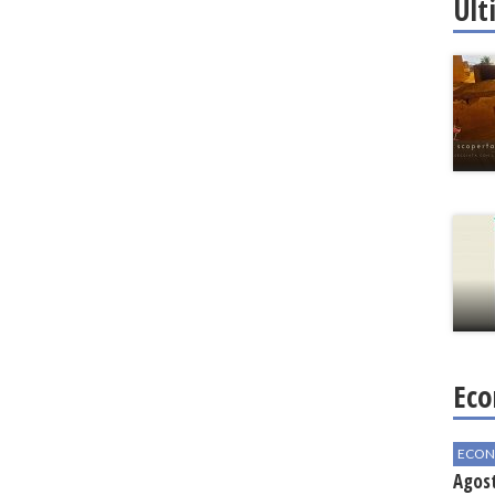
Ult
Eco
ECON
Agos