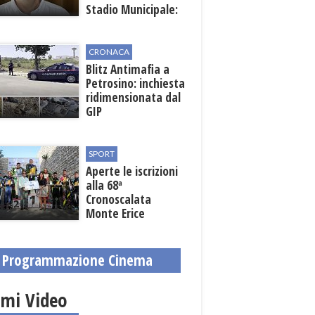
Stadio Municipale:
vicino lo sblocco dei
fondi regionali
CRONACA
Blitz Antimafia a
Petrosino: inchiesta
ridimensionata dal
GIP
SPORT
Aperte le iscrizioni
alla 68ª
Cronoscalata
Monte Erice
Programmazione Cinema
imi Video