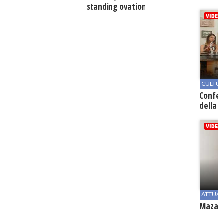
standing ovation
CULT
Conf
della
ATTU
Mazar