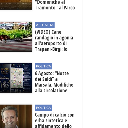
"Domeniche al
Tramonto" al Parco
Archeologico di
Lilibeo
ATTUALITÀ
(VIDEO) Cane
randagio in agonia
all'aeroporto di
Trapani-Birgi: lo
scempio della Sicilia
POLITICA
6 Agosto: “Notte
dei Saldi” a
Marsala. Modifiche
alla circolazione
nelle sedi viarie
interessate alla
manifestazione
POLITICA
Campo di calcio con
erba sintetica e
affidamento dello