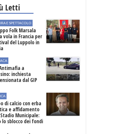
iù Letti
URA E SPETTACOLO
uppo Folk Marsala
a vola in Francia per
stival del Luppolo in
ia
ACA
 Antimafia a
sino: inchiesta
ensionata dal GIP
ICA
 di calcio con erba
tica e affidamento
 Stadio Municipale:
o lo sblocco dei fondi
nali