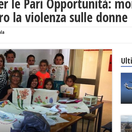
r le Pari Opportunità: m
tro la violenza sulle donne
ala
Ult