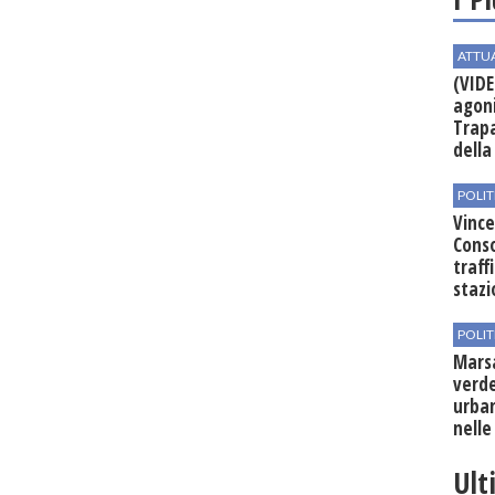
ATTU
(VIDE
agoni
Trapa
della 
POLIT
Vince
Conso
traff
stazi
POLIT
Mars
verde
urban
nelle
Ult