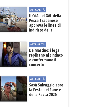
beneficiari
ATTUALITÀ
Il CdA del GAL della
Pesca Trapanese
approva le linee di
indirizzo della
Strategia
territoriale di
sviluppo
ATTUALITÀ
De Martino: i legali
replicano al sindaco
e confermano il
concerto
ATTUALITÀ
Sasà Salvaggio apre
la Festa del Pane e
della Pasta 2026