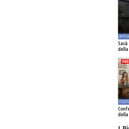
ATTU
Sasà 
della
CULT
Conf
della
I P