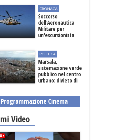
CRONACA
Soccorso
dell'Aeronautica
Militare per
un'escursionista
ferita nella Riserva
dello Zingaro
POLITICA
Marsala,
sistemazione verde
pubblico nel centro
urbano: divieto di
sosta nelle vie
interessate
Programmazione Cinema
imi Video