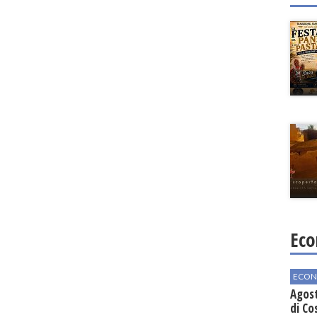
Eco
ECON
Agos
di Co