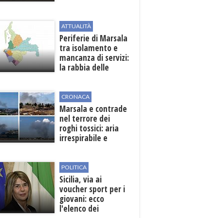
Pasta
ATTUALITÀ
Periferie di Marsala
tra isolamento e
mancanza di servizi:
la rabbia delle
contrade
CRONACA
Marsala e contrade
nel terrore dei
roghi tossici: aria
irrespirabile e
rischio patologie
POLITICA
Sicilia, via ai
voucher sport per i
giovani: ecco
l'elenco dei