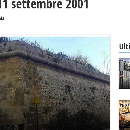
’11 settembre 2001
ala
Ult