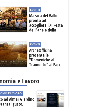
EVENTI
Mazara del Vallo
pronta ad
accogliere l'XI Festa
del Pane e della
Pasta
EVENTI
ArcheOfficina
presenta le
"Domeniche al
Tramonto" al Parco
Archeologico di
Lilibeo
nomia e Lavoro
OMIA E LAVORO
to ad Almar Giardino
stanza: gusto,