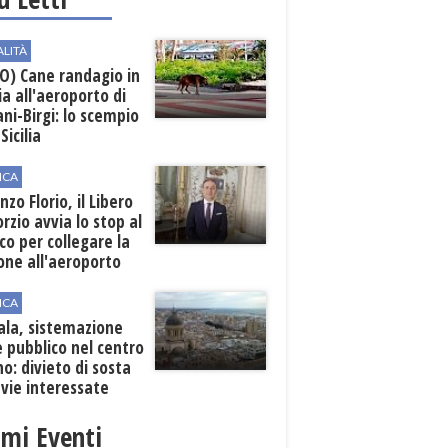
ALITÀ
O) Cane randagio in
a all'aeroporto di
ni-Birgi: lo scempio
Sicilia
ICA
nzo Florio, il Libero
rzio avvia lo stop al
ico per collegare la
one all'aeroporto
ICA
ala, sistemazione
 pubblico nel centro
o: divieto di sosta
 vie interessate
imi Eventi