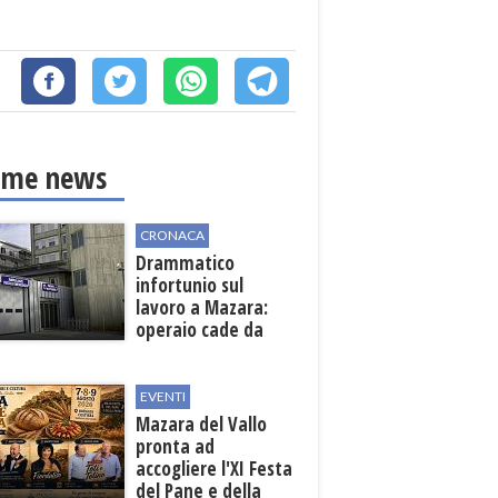
ime news
CRONACA
Drammatico
infortunio sul
lavoro a Mazara:
operaio cade da
una scala in una
cantina vinicola
EVENTI
Mazara del Vallo
pronta ad
accogliere l'XI Festa
del Pane e della