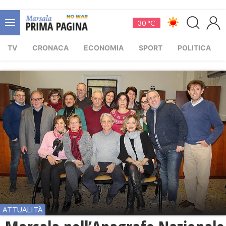
30 °C
TV
CRONACA
ECONOMIA
SPORT
POLITICA
ATTUALITÀ