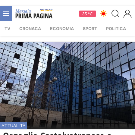
35 °C
TV
CRONACA
ECONOMIA
SPORT
POLITICA
ATTUALITÀ