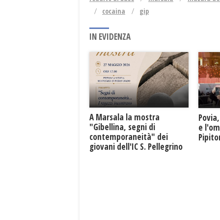
cocaina
gip
IN EVIDENZA
A Marsala la mostra
Povia,
"Gibellina, segni di
e l'o
contemporaneità" dei
Pipit
giovani dell'IC S. Pellegrino