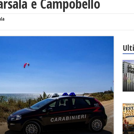
arsala e Campobello
ala
Ult