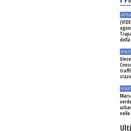
ATTU
(VIDE
agoni
Trapa
della 
POLIT
Vince
Conso
traff
stazi
POLIT
Mars
verde
urban
nelle
Ult