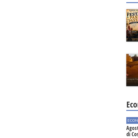
Eco
ECON
Agos
di Co