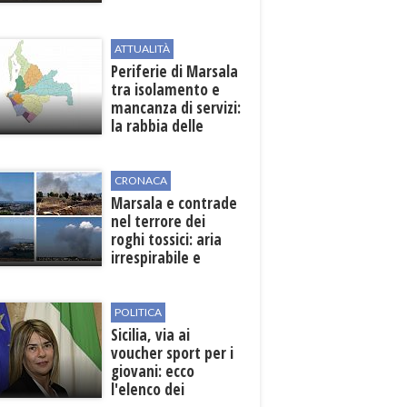
Pasta
ATTUALITÀ
Periferie di Marsala
tra isolamento e
mancanza di servizi:
la rabbia delle
contrade
CRONACA
Marsala e contrade
nel terrore dei
roghi tossici: aria
irrespirabile e
rischio patologie
POLITICA
Sicilia, via ai
voucher sport per i
giovani: ecco
l'elenco dei