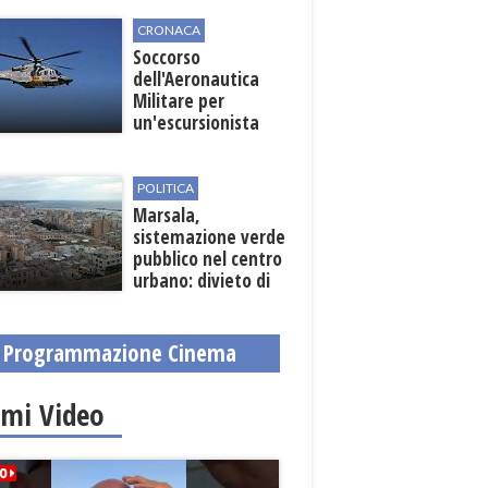
CRONACA
Soccorso
dell'Aeronautica
Militare per
un'escursionista
ferita nella Riserva
dello Zingaro
POLITICA
Marsala,
sistemazione verde
pubblico nel centro
urbano: divieto di
sosta nelle vie
interessate
Programmazione Cinema
imi Video