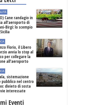
ALITÀ
O) Cane randagio in
a all'aeroporto di
ni-Birgi: lo scempio
Sicilia
ICA
nzo Florio, il Libero
rzio avvia lo stop al
ico per collegare la
one all'aeroporto
ICA
ala, sistemazione
 pubblico nel centro
o: divieto di sosta
 vie interessate
imi Eventi