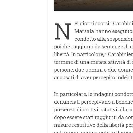
N
ei giorni scorsi i Carabi
Marsala hanno eseguito d
condotto alla sospension
poiché raggiunti da sentenze di c
libertà. In particolare, i Carabini
termine di una mirata attività di 
persone, due uomini e due donne tr
accusati di aver percepito indebit
In particolare, le indagini condot
denunciati percepivano il benefic
presenza di motivi ostativi alla co
dopo essere stati raggiunti da co
misure restrittive della libertà
agli organi competenti, in deroga