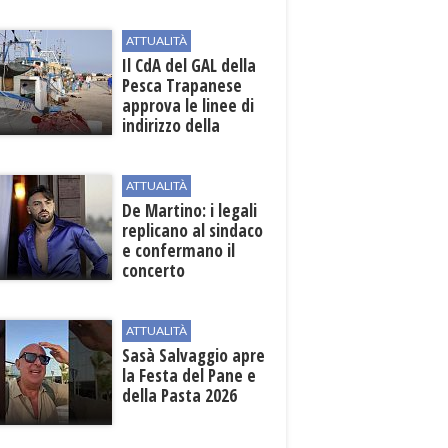
beneficiari
ATTUALITÀ
Il CdA del GAL della
Pesca Trapanese
approva le linee di
indirizzo della
Strategia
territoriale di
sviluppo
ATTUALITÀ
De Martino: i legali
replicano al sindaco
e confermano il
concerto
ATTUALITÀ
Sasà Salvaggio apre
la Festa del Pane e
della Pasta 2026