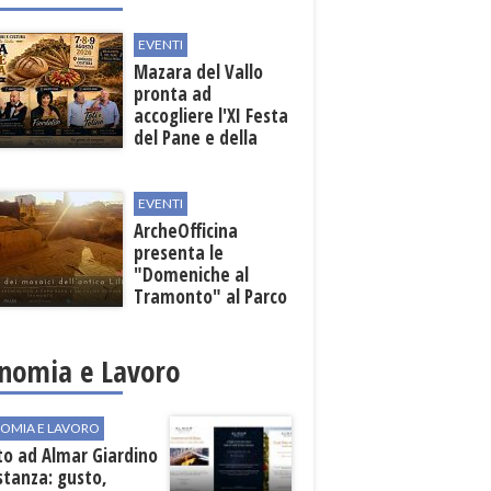
EVENTI
Mazara del Vallo
pronta ad
accogliere l'XI Festa
del Pane e della
Pasta
EVENTI
ArcheOfficina
presenta le
"Domeniche al
Tramonto" al Parco
Archeologico di
Lilibeo
nomia e Lavoro
OMIA E LAVORO
to ad Almar Giardino
stanza: gusto,