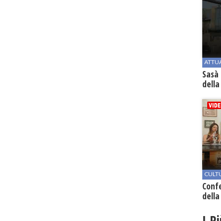
ATTU
Sasà 
della
CULT
Conf
della
I P