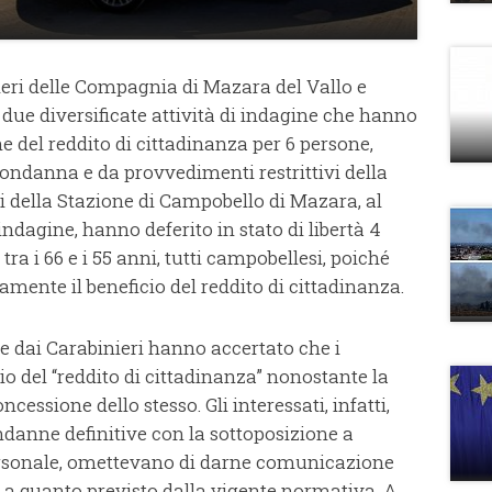
nieri delle Compagnia di Mazara del Vallo e
ue diversificate attività di indagine che hanno
e del reddito di cittadinanza per 6 persone,
ondanna e da provvedimenti restrittivi della
eri della Stazione di Campobello di Mazara, al
indagine, hanno deferito in stato di libertà 4
a i 66 e i 55 anni, tutti campobellesi, poiché
amente il beneficio del reddito di cittadinanza.
te dai Carabinieri hanno accertato che i
io del “reddito di cittadinanza” nonostante la
ncessione dello stesso. Gli interessati, infatti,
ndanne definitive con la sottoposizione a
 personale, omettevano di darne comunicazione
 a quanto previsto dalla vigente normativa. A