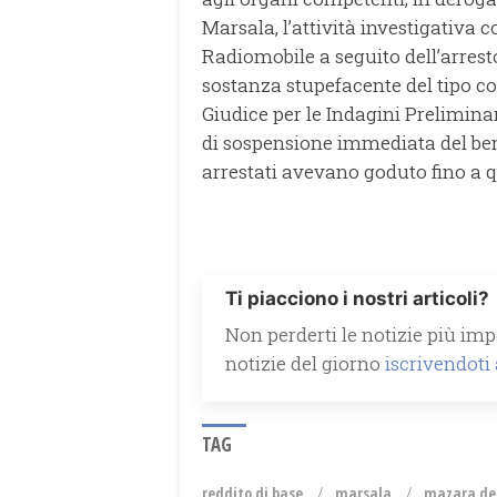
Marsala, l’attività investigativa 
Radiomobile a seguito dell’arresto
sostanza stupefacente del tipo c
Giudice per le Indagini Prelimina
di sospensione immediata del benef
arrestati avevano goduto fino a
Ti piacciono i nostri articoli?
Non perderti le notizie più impo
notizie del giorno
iscrivendoti
TAG
reddito di base
marsala
mazara del