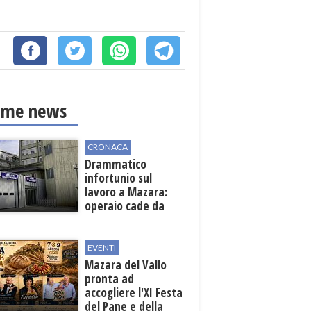
ime news
CRONACA
Drammatico
infortunio sul
lavoro a Mazara:
operaio cade da
una scala in una
cantina vinicola
EVENTI
Mazara del Vallo
pronta ad
accogliere l'XI Festa
del Pane e della