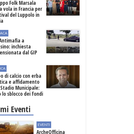
uppo Folk Marsala
a vola in Francia per
stival del Luppolo in
ia
ACA
 Antimafia a
sino: inchiesta
ensionata dal GIP
ICA
 di calcio con erba
tica e affidamento
 Stadio Municipale:
o lo sblocco dei fondi
nali
imi Eventi
EVENTI
ArcheOfficina