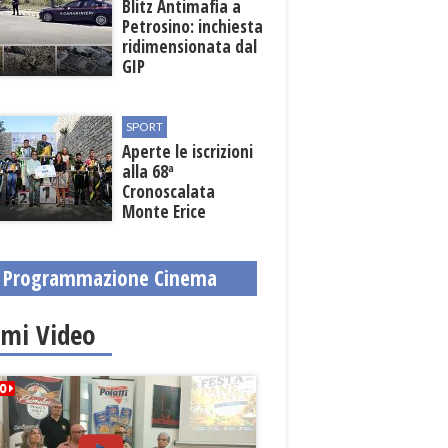
Blitz Antimafia a
Petrosino: inchiesta
ridimensionata dal
GIP
SPORT
Aperte le iscrizioni
alla 68ª
Cronoscalata
Monte Erice
Programmazione Cinema
imi Video