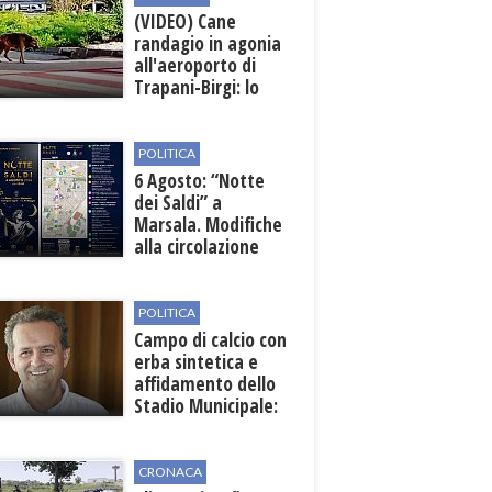
(VIDEO) Cane
randagio in agonia
all'aeroporto di
Trapani-Birgi: lo
scempio della Sicilia
POLITICA
6 Agosto: “Notte
dei Saldi” a
Marsala. Modifiche
alla circolazione
nelle sedi viarie
interessate alla
manifestazione
POLITICA
Campo di calcio con
erba sintetica e
affidamento dello
Stadio Municipale:
vicino lo sblocco dei
fondi regionali
CRONACA