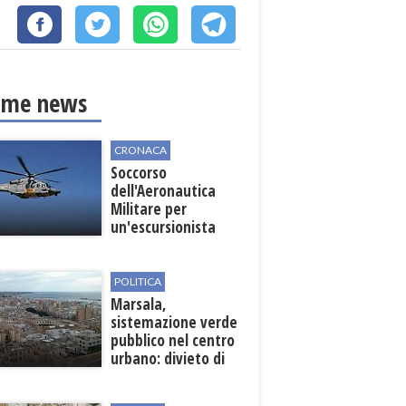
ime news
CRONACA
Soccorso
dell'Aeronautica
Militare per
un'escursionista
ferita nella Riserva
dello Zingaro
POLITICA
Marsala,
sistemazione verde
pubblico nel centro
urbano: divieto di
sosta nelle vie
interessate