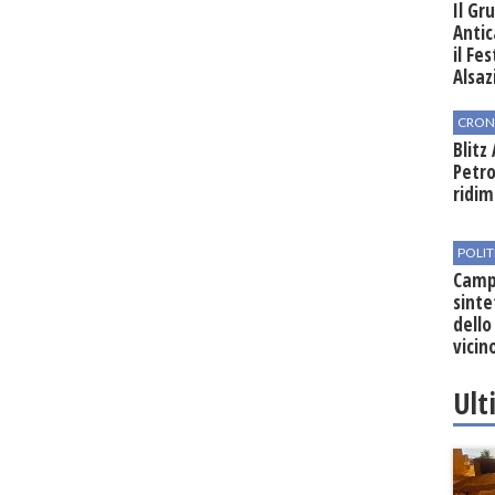
Il Gr
Antic
il Fe
Alsaz
CRON
Blitz
Petro
ridim
POLIT
Campo
sinte
dello
vicin
regio
Ult