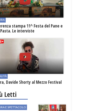
URA
erenza stampa 11^ Festa del Pane e
 Pasta. Le interviste
ALITÀ
a, Davide Shorty al Mezzo Festival
iù Letti
URA E SPETTACOLO