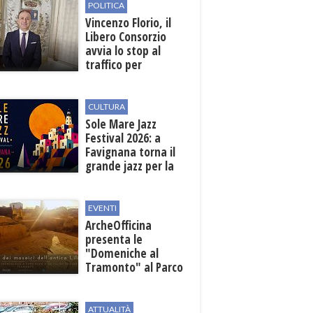
POLITICA
Vincenzo Florio, il
Libero Consorzio
avvia lo stop al
traffico per
collegare la
stazione
all'aeroporto
CULTURA
Sole Mare Jazz
Festival 2026: a
Favignana torna il
grande jazz per la
quarta edizione
EVENTI
ArcheOfficina
presenta le
"Domeniche al
Tramonto" al Parco
Archeologico di
Lilibeo
ATTUALITÀ