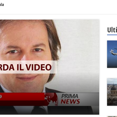
ala
Ult