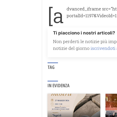
[a
dvanced_iframe src="ht
portalId=1197&VideoId=1
Ti piacciono i nostri articoli?
Non perderti le notizie più impo
notizie del giorno
iscrivendoti
TAG
IN EVIDENZA