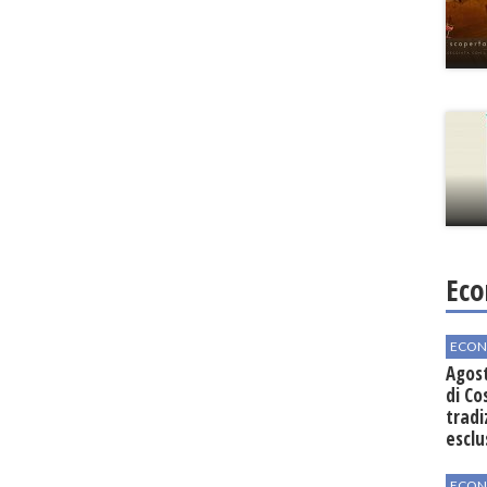
Eco
ECON
Agos
di Co
tradi
esclu
agli 
ECON