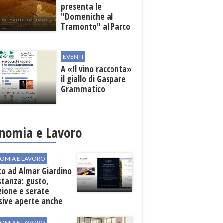
presenta le
"Domeniche al
Tramonto" al Parco
Archeologico di
Lilibeo
EVENTI
A «Il vino racconta»
il giallo di Gaspare
Grammatico
nomia e Lavoro
OMIA E LAVORO
to ad Almar Giardino
stanza: gusto,
zione e serate
sive aperte anche
ospiti esterni
OMIA E LAVORO