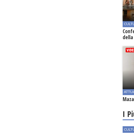
CULT
Conf
della
ATTU
Mazar
I P
CULT