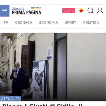
29 °C
TV
CRONACA
ECONOMIA
SPORT
POLITICA
ATTUALITÀ