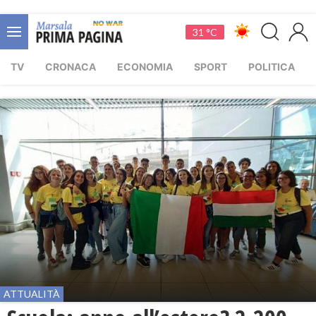
31 °C
TV
CRONACA
ECONOMIA
SPORT
POLITICA
ATTUALITÀ