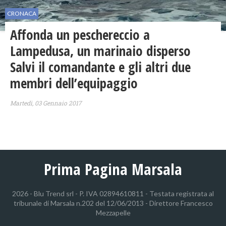
CRONACA
Affonda un peschereccio a
Lampedusa, un marinaio disperso
Salvi il comandante e gli altri due
membri dell’equipaggio
Martedì, 03 Gennaio 2017
Prima Pagina Marsala
2026 - Blu Trend srl - P. IVA 02894610811 - Testata registrata al
tribunale di Marsala n.202 del 12/06/2013 - Direttore Francesco
Mezzapelle