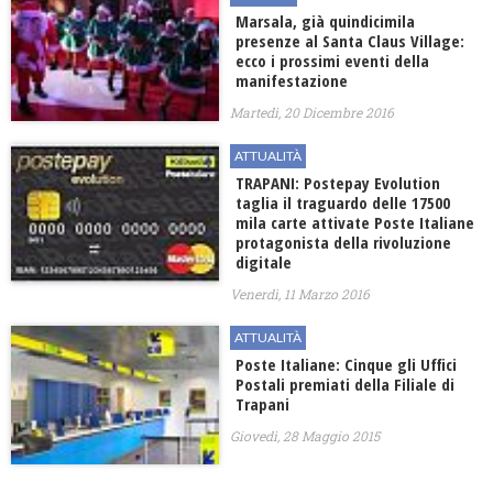
Marsala, già quindicimila
presenze al Santa Claus Village:
ecco i prossimi eventi della
manifestazione
Martedì, 20 Dicembre 2016
ATTUALITÀ
TRAPANI: Postepay Evolution
taglia il traguardo delle 17500
mila carte attivate Poste Italiane
protagonista della rivoluzione
digitale
Venerdì, 11 Marzo 2016
ATTUALITÀ
Poste Italiane: Cinque gli Uffici
Postali premiati della Filiale di
Trapani
Giovedì, 28 Maggio 2015