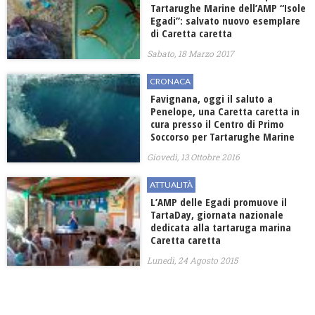
Tartarughe Marine dell’AMP “Isole
Egadi”: salvato nuovo esemplare
di Caretta caretta
Sabato, 18 Marzo 2017
CRONACA
Favignana, oggi il saluto a
Penelope, una Caretta caretta in
cura presso il Centro di Primo
Soccorso per Tartarughe Marine
Giovedì, 13 Ottobre 2016
ATTUALITÀ
L’AMP delle Egadi promuove il
TartaDay, giornata nazionale
dedicata alla tartaruga marina
Caretta caretta
Lunedì, 24 Agosto 2015