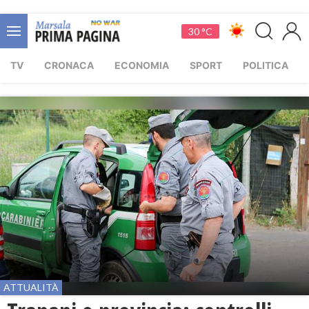
30 °C
TV
CRONACA
ECONOMIA
SPORT
POLITICA
ATTUALITÀ