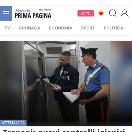
30 °C
TV
CRONACA
ECONOMIA
SPORT
POLITICA
ATTUALITÀ