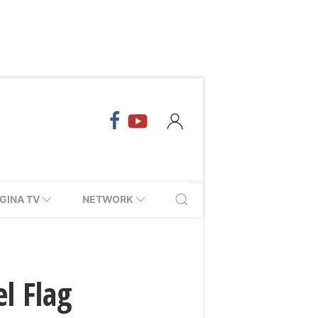
GINA TV
NETWORK
l Flag