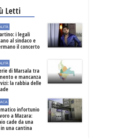
iù Letti
ALITÀ
rtino: i legali
cano al sindaco e
ermano il concerto
ALITÀ
erie di Marsala tra
amento e mancanza
rvizi: la rabbia delle
rade
ACA
matico infortunio
avoro a Mazara:
aio cade da una
 in una cantina
ola