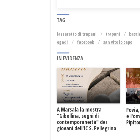
TAG
lazzaretto di trapani
trapani
basci
egadi
facebook
san vito lo capo
IN EVIDENZA
A Marsala la mostra
Povia,
"Gibellina, segni di
e l'o
contemporaneità" dei
Pipit
giovani dell'IC S. Pellegrino