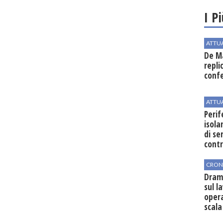
I P
ATTU
De Ma
repli
conf
ATTU
Perif
isol
di se
cont
CRON
Dram
sul l
oper
scala
vinic