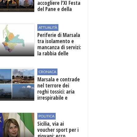
accogliere l'XI Festa
del Pane e della
Pasta
ATTUALITÀ
Periferie di Marsala
tra isolamento e
mancanza di servizi:
la rabbia delle
contrade
CRONACA
Marsala e contrade
nel terrore dei
roghi tossici: aria
irrespirabile e
rischio patologie
POLITICA
Sicilia, via ai
voucher sport per i
giovani: ecco