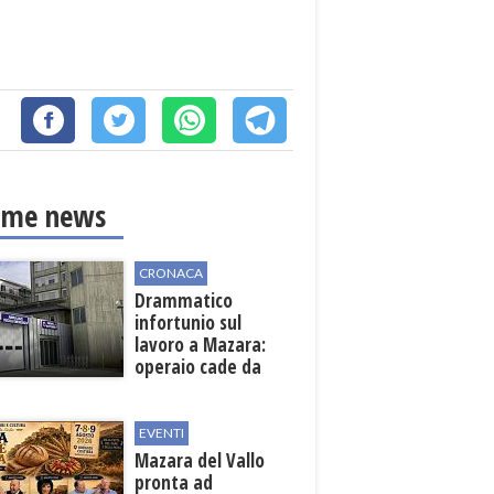
ime news
CRONACA
Drammatico
infortunio sul
lavoro a Mazara:
operaio cade da
una scala in una
cantina vinicola
EVENTI
Mazara del Vallo
pronta ad