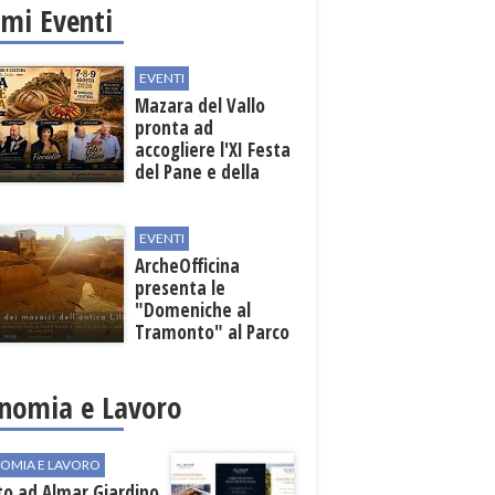
imi Eventi
EVENTI
Mazara del Vallo
pronta ad
accogliere l'XI Festa
del Pane e della
Pasta
EVENTI
ArcheOfficina
presenta le
"Domeniche al
Tramonto" al Parco
Archeologico di
Lilibeo
nomia e Lavoro
OMIA E LAVORO
to ad Almar Giardino