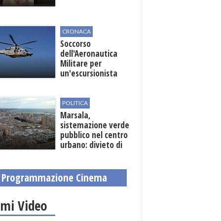
CRONACA
Soccorso
dell'Aeronautica
Militare per
un'escursionista
ferita nella Riserva
dello Zingaro
POLITICA
Marsala,
sistemazione verde
pubblico nel centro
urbano: divieto di
sosta nelle vie
interessate
Programmazione Cinema
imi Video