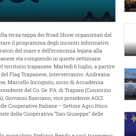
ella terza tappa dei Road Show organizzati dal
tare il programma degli incontri informativi
ratori del mare e dell’economia legata alla
apanese sta compiendo in queste settimane
 territorio trapanese. Martedì 6 luglio, a partire
ede del Flag Trapanese, interverranno: Andreana
ese, Marcello Incognito, socio di Accademia
presidente del Co. Ge. P.A. di Trapani (Consorzio
i), Giovanni Basciano, vice presidente AGCI
lle Cooperative Italiane – Settore Agro Ittico
ente della Cooperativa “San Giuseppe” delle
a giornalista Stefania Renda e sarà trasmessa