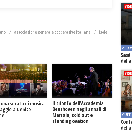
ano
associazione generale cooperative italiane
isole
ATTU
Sasà 
della
Il trionfo dell'Accademia
 una serata di musica
Beethoven negli annali di
maggio a Denise
Marsala, sold out e
one
CULT
standing ovation
Conf
della