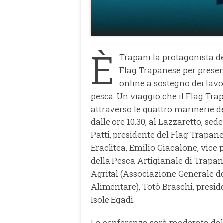
È
Trapani la protagonista d
Flag Trapanese per presen
online a sostegno dei lavo
pesca. Un viaggio che il Flag Tr
attraverso le quattro marinerie del
dalle ore 10.30, al Lazzaretto, s
Patti, presidente del Flag Trapan
Eraclitea, Emilio Giacalone, vice 
della Pesca Artigianale di Trapan
Agrital (Associazione Generale de
Alimentare), Totò Braschi, presid
Isole Egadi.
La conferenza sarà moderata dall