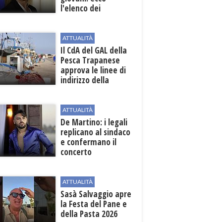
l'elenco dei
beneficiari
ATTUALITÀ
Il CdA del GAL della
Pesca Trapanese
approva le linee di
indirizzo della
Strategia
territoriale di
sviluppo
ATTUALITÀ
De Martino: i legali
replicano al sindaco
e confermano il
concerto
ATTUALITÀ
Sasà Salvaggio apre
la Festa del Pane e
della Pasta 2026