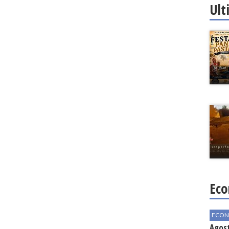
Ult
Eco
ECON
Agos