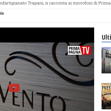
Confartigianato Trapani, si racconta ai microfoni di Pri
ala
Ult