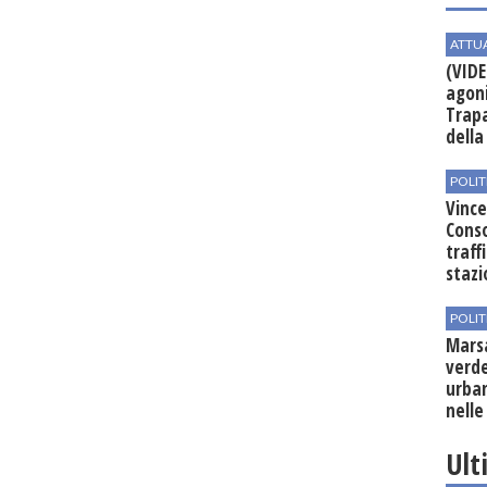
ATTU
(VIDE
agoni
Trapa
della 
POLIT
Vince
Conso
traff
stazi
POLIT
Mars
verde
urban
nelle
Ult