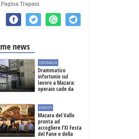
ma Pagina Trapani
ime news
CRONACA
Drammatico
infortunio sul
lavoro a Mazara:
operaio cade da
una scala in una
cantina vinicola
EVENTI
Mazara del Vallo
pronta ad
accogliere l'XI Festa
del Pane e della