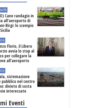
ALITÀ
O) Cane randagio in
a all'aeroporto di
ni-Birgi: lo scempio
Sicilia
ICA
nzo Florio, il Libero
rzio avvia lo stop al
ico per collegare la
one all'aeroporto
ICA
ala, sistemazione
 pubblico nel centro
o: divieto di sosta
 vie interessate
imi Eventi