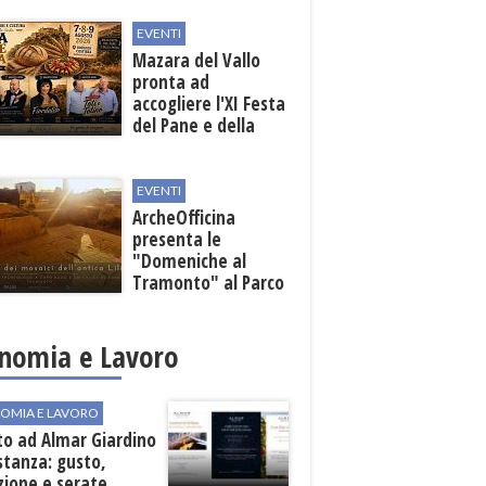
EVENTI
Mazara del Vallo
pronta ad
accogliere l'XI Festa
del Pane e della
Pasta
EVENTI
ArcheOfficina
presenta le
"Domeniche al
Tramonto" al Parco
Archeologico di
Lilibeo
nomia e Lavoro
OMIA E LAVORO
to ad Almar Giardino
stanza: gusto,
zione e serate