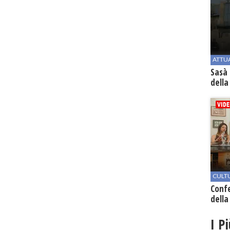
ATTU
Sasà 
della
CULT
Conf
della
I P