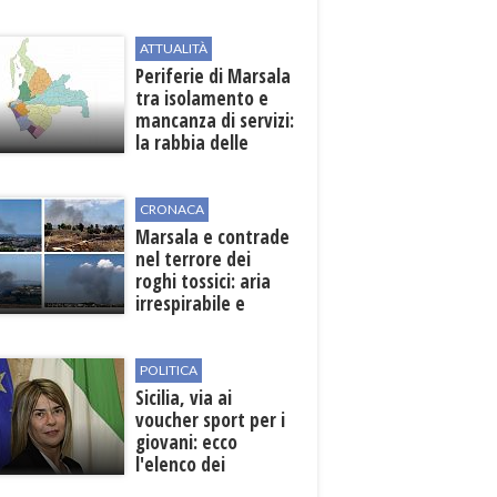
Pasta
ATTUALITÀ
Periferie di Marsala
tra isolamento e
mancanza di servizi:
la rabbia delle
contrade
CRONACA
Marsala e contrade
nel terrore dei
roghi tossici: aria
irrespirabile e
rischio patologie
POLITICA
Sicilia, via ai
voucher sport per i
giovani: ecco
l'elenco dei
beneficiari