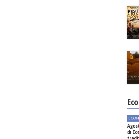
Eco
ECON
Agos
di Co
tradi