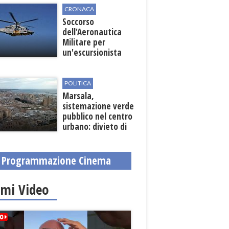
CRONACA
Soccorso
dell'Aeronautica
Militare per
un'escursionista
ferita nella Riserva
dello Zingaro
POLITICA
Marsala,
sistemazione verde
pubblico nel centro
urbano: divieto di
sosta nelle vie
interessate
Programmazione Cinema
imi Video