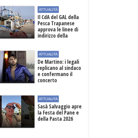
ATTUALITÀ
Il CdA del GAL della
Pesca Trapanese
approva le linee di
indirizzo della
Strategia
territoriale di
sviluppo
ATTUALITÀ
De Martino: i legali
replicano al sindaco
e confermano il
concerto
ATTUALITÀ
Sasà Salvaggio apre
la Festa del Pane e
della Pasta 2026