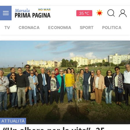
35 °C
TV
CRONACA
ECONOMIA
SPORT
POLITICA
ATTUALITÀ