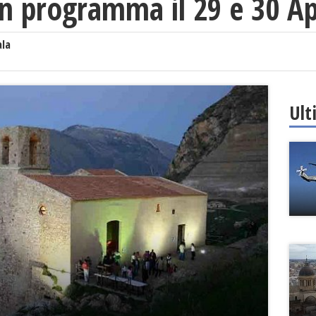
in programma il 29 e 30 Ap
ala
Ult