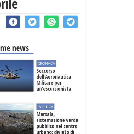
rile
ime news
CRONACA
Soccorso
dell'Aeronautica
Militare per
un'escursionista
ferita nella Riserva
dello Zingaro
POLITICA
Marsala,
sistemazione verde
pubblico nel centro
urbano: divieto di