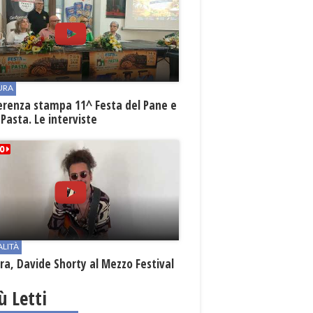
URA
erenza stampa 11^ Festa del Pane e
 Pasta. Le interviste
ALITÀ
a, Davide Shorty al Mezzo Festival
iù Letti