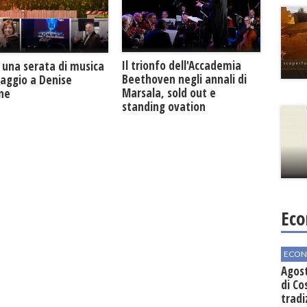
Il trionfo dell'Accademia
 una serata di musica
Beethoven negli annali di
maggio a Denise
Marsala, sold out e
one
standing ovation
Eco
ECON
Agos
di Co
tradi