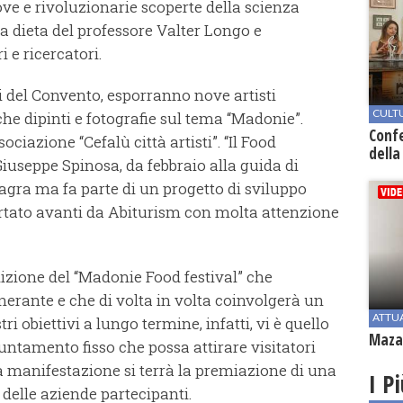
ove e rivoluzionarie scoperte della scienza
la dieta del professore Valter Longo e
 e ricercatori.
li del Convento, esporranno nove artisti
CULT
e dipinti e fotografie sul tema “Madonie”.
Conf
ociazione “Cefalù città artisti”. “Il Food
della
iuseppe Spinosa, da febbraio alla guida di
agra ma fa parte di un progetto di sviluppo
ortato avanti da Abiturism con molta attenzione
izione del “Madonie Food festival” che
erante e che di volta in volta coinvolgerà un
ATTU
i obiettivi a lungo termine, infatti, vi è quello
Mazar
puntamento fisso che possa attirare visitatori
lla manifestazione si terrà la premiazione di una
I P
 delle aziende partecipanti.