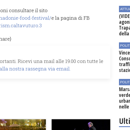
ATTU
ni consultare il sito
(VIDE
adonie-food-festival/
e la pagina di FB
agoni
ism.caltavuturo.3
Trapa
della 
share}
POLIT
Vince
Conso
rtanti. Ricevi una mail alle 19.00 con tutte le
traff
 alla nostra rassegna via email.
stazi
POLIT
Mars
verde
urban
nelle
Ult