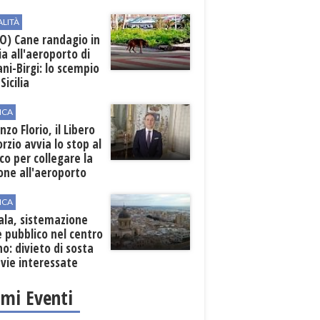
ALITÀ
O) Cane randagio in
a all'aeroporto di
ni-Birgi: lo scempio
Sicilia
ICA
nzo Florio, il Libero
rzio avvia lo stop al
ico per collegare la
one all'aeroporto
ICA
ala, sistemazione
 pubblico nel centro
o: divieto di sosta
 vie interessate
imi Eventi