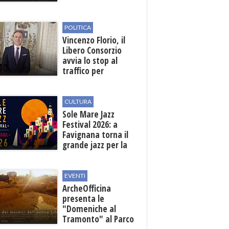
sosta nelle vie
interessate
POLITICA
Vincenzo Florio, il
Libero Consorzio
avvia lo stop al
traffico per
collegare la
stazione
all'aeroporto
CULTURA
Sole Mare Jazz
Festival 2026: a
Favignana torna il
grande jazz per la
quarta edizione
EVENTI
ArcheOfficina
presenta le
"Domeniche al
Tramonto" al Parco