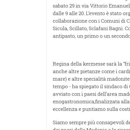
sabato 29 in via Vittorio Emanuel
dalle 9 alle 20. L’evento è stato o
collaborazione con i Comuni di Ca
Sicula, Scillato, Sclafani Bagni. C
antipasto, un primo o un secondo
Regina della kermesse sarà la “frit
anche altre pietanze come i cardi i
mare) e altre specialità madonite 
tempo - ha spiegato il sindaco 
avviato con i paesi dell’area mad
enogastronomica,finalizzata alla 
eccellenza e puntiamo sulla cos
Siamo sempre più consapevoli de
dei paesi delle Madonie e la riscop