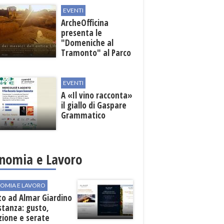
EVENTI
ArcheOfficina
presenta le
"Domeniche al
Tramonto" al Parco
Archeologico di
Lilibeo
EVENTI
A «Il vino racconta»
il giallo di Gaspare
Grammatico
nomia e Lavoro
OMIA E LAVORO
to ad Almar Giardino
stanza: gusto,
zione e serate