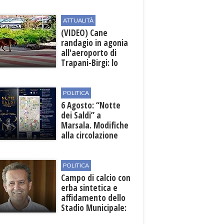
Archeologico di
Lilibeo
ATTUALITÀ
(VIDEO) Cane
randagio in agonia
all'aeroporto di
Trapani-Birgi: lo
scempio della Sicilia
POLITICA
6 Agosto: “Notte
dei Saldi” a
Marsala. Modifiche
alla circolazione
nelle sedi viarie
interessate alla
manifestazione
POLITICA
Campo di calcio con
erba sintetica e
affidamento dello
Stadio Municipale:
vicino lo sblocco dei