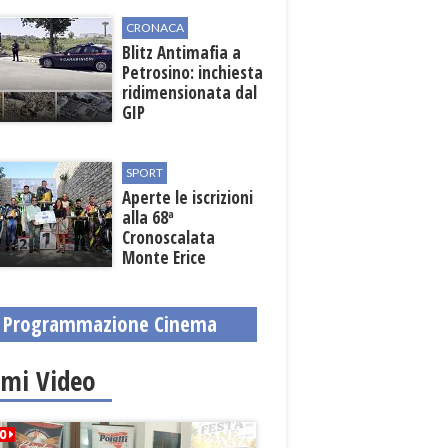
fondi regionali
CRONACA
Blitz Antimafia a
Petrosino: inchiesta
ridimensionata dal
GIP
SPORT
Aperte le iscrizioni
alla 68ª
Cronoscalata
Monte Erice
Programmazione Cinema
imi Video