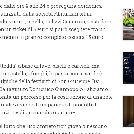
e dalle ore 9 alle 24 e proseguirà domenica
rganizzato dalla società Abiturism srl in
ltavuturo, Isnello, Polizzi Generosa, Castellana
on un ticket di 5 euro si potrà scegliere tra un
 mentre il pranzo completo costerà 15 euro.
tedda” a base di fave, piselli e carciofi, ma
n pastella, i funghi, la pasta con le sarde (a
tipiche della festività di San Giuseppe. “Da
di Caltavuturo Domenico Giannopolo - abbiamo
onita un percorso per la costruzione di una rete
realizzazione di un paniere di prodotti di
tituzione di un marchio comune.
l fatto che l’isolamneto non giova a nessuno
erta attuale della qualità della vita e della