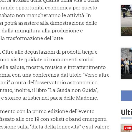
grande opportunità economica per questo
i sabato non mancheranno le attività. In
i potrà assistere alla dimostrazione delle
e: dalla mungitura alla produzione e
la trasformazione del latte.
Oltre alle degustazioni di prodotti ticipi e
eranno visite guidate ai monumenti storici,
lla salute, mostre, musica e intrattenimento.
omia con una conferenza dal titolo “Verso altre
tani” a cura dell’osservatorio astronomico
ato, inoltre, il libro “La Guida non Guida”,
e storico artistici nei paesi delle Madonie.
Ult
imento con la prima edizione dell’evento
ssato alle ore 19 con solisti e band emergenti.
ssione sulla “dieta della longevità” e sul valore