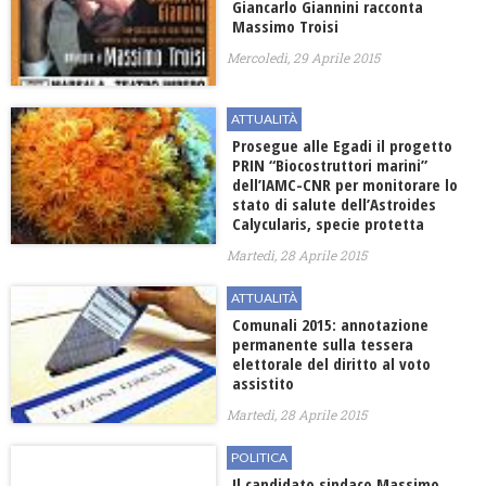
Giancarlo Giannini racconta
Massimo Troisi
Mercoledì, 29 Aprile 2015
ATTUALITÀ
Prosegue alle Egadi il progetto
PRIN “Biocostruttori marini”
dell’IAMC-CNR per monitorare lo
stato di salute dell’Astroides
Calycularis, specie protetta
Martedì, 28 Aprile 2015
ATTUALITÀ
Comunali 2015: annotazione
permanente sulla tessera
elettorale del diritto al voto
assistito
Martedì, 28 Aprile 2015
POLITICA
Il candidato sindaco Massimo