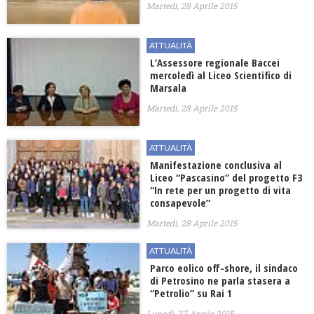
Martedì, 28 Aprile 2015
ATTUALITÀ
L’Assessore regionale Baccei
mercoledì al Liceo Scientifico di
Marsala
Martedì, 28 Aprile 2015
ATTUALITÀ
Manifestazione conclusiva al
Liceo “Pascasino” del progetto F3
“In rete per un progetto di vita
consapevole”
Martedì, 28 Aprile 2015
ATTUALITÀ
Parco eolico off-shore, il sindaco
di Petrosino ne parla stasera a
“Petrolio” su Rai 1
Lunedì, 27 Aprile 2015