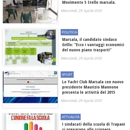
Movimento 5 Stelle marsala.
Mercoledì, 29 Aprile 2015
POLITICA
Marsala, il candidato sindaco
Grillo: “Ecco i vantaggi economici
del nuovo piano trasporti”
Mercoledì, 29 Aprile 2015
SPORT
Lo Yacht Club Marsala con nuovo
presidente Maurizio Mannone
presenta le attività del 2015
Mercoledì, 29 Aprile 2015
ATTUALITÀ
I sindacati della scuola di Trapani
si preparano allo sciopero