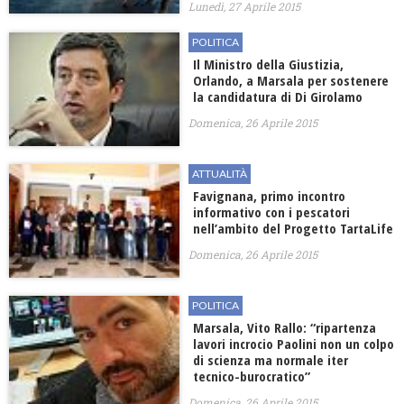
Lunedì, 27 Aprile 2015
POLITICA
Il Ministro della Giustizia,
Orlando, a Marsala per sostenere
la candidatura di Di Girolamo
Domenica, 26 Aprile 2015
ATTUALITÀ
Favignana, primo incontro
informativo con i pescatori
nell’ambito del Progetto TartaLife
Domenica, 26 Aprile 2015
POLITICA
Marsala, Vito Rallo: “ripartenza
lavori incrocio Paolini non un colpo
di scienza ma normale iter
tecnico-burocratico”
Domenica, 26 Aprile 2015