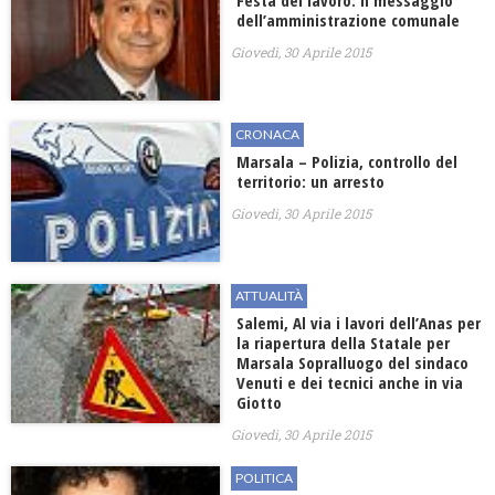
Festa del lavoro: il messaggio
dell’amministrazione comunale
Giovedì, 30 Aprile 2015
CRONACA
Marsala – Polizia, controllo del
territorio: un arresto
Giovedì, 30 Aprile 2015
ATTUALITÀ
Salemi, Al via i lavori dell’Anas per
la riapertura della Statale per
Marsala Sopralluogo del sindaco
Venuti e dei tecnici anche in via
Giotto
Giovedì, 30 Aprile 2015
POLITICA