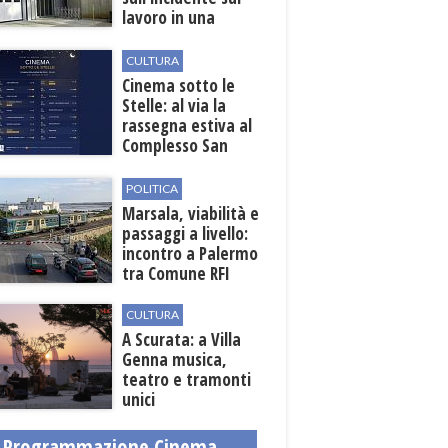
lavoro in una
cantina a Mazara
del Vallo
CULTURA
Cinema sotto le
Stelle: al via la
rassegna estiva al
Complesso San
Pietro
POLITICA
Marsala, viabilità e
passaggi a livello:
incontro a Palermo
tra Comune RFI
CULTURA
A Scurata: a Villa
Genna musica,
teatro e tramonti
unici
Programmazione Cinema