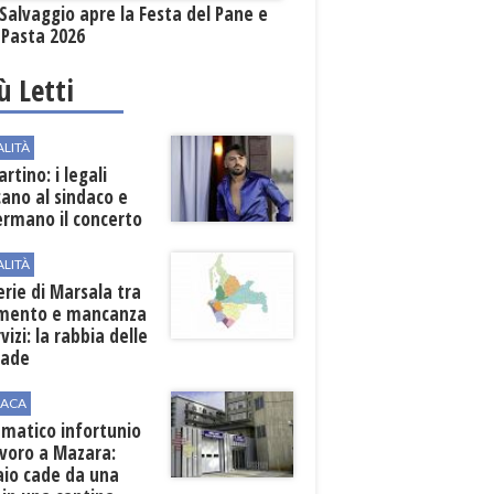
Salvaggio apre la Festa del Pane e
 Pasta 2026
iù Letti
ALITÀ
rtino: i legali
cano al sindaco e
ermano il concerto
ALITÀ
erie di Marsala tra
amento e mancanza
rvizi: la rabbia delle
rade
ACA
matico infortunio
avoro a Mazara:
aio cade da una