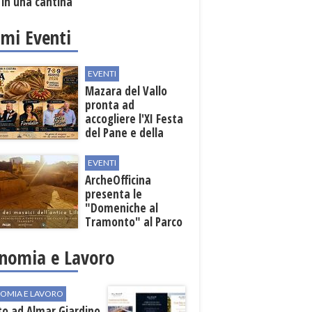
 in una cantina
ola
imi Eventi
EVENTI
Mazara del Vallo
pronta ad
accogliere l'XI Festa
del Pane e della
Pasta
EVENTI
ArcheOfficina
presenta le
"Domeniche al
Tramonto" al Parco
Archeologico di
Lilibeo
nomia e Lavoro
OMIA E LAVORO
to ad Almar Giardino