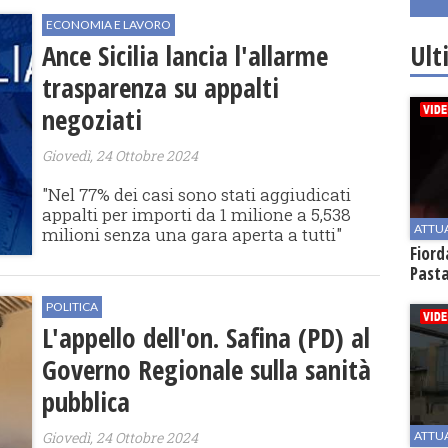
ECONOMIA E LAVORO
Ult
Ance Sicilia lancia l'allarme
trasparenza su appalti
negoziati
Giovedì, 24 Ottobre 2024
"Nel 77% dei casi sono stati aggiudicati
appalti per importi da 1 milione a 5,538
ATTU
milioni senza una gara aperta a tutti"
Fiord
Past
POLITICA
L'appello dell'on. Safina (PD) al
Governo Regionale sulla sanità
pubblica
ATTU
Giovedì, 24 Ottobre 2024