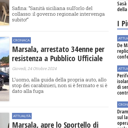
Sasà 
Safina: “Sanità siciliana sull’orlo del
della
collasso: il governo regionale intervenga
subito!”
I P
ATTU
CRONACA
De Ma
Marsala, arrestato 34enne per
repli
resistenza a Pubblico Ufficiale
conf
Giovedì, 24 Ottobre 2024
ATTU
Perif
L’uomo, alla guida della propria auto, allo
isol
stop dei carabinieri, non si è fermato e si è
di se
dato alla fuga
cont
CRON
Dram
ATTUALITÀ
sul l
Marsala, apre lo Sportello di
oper