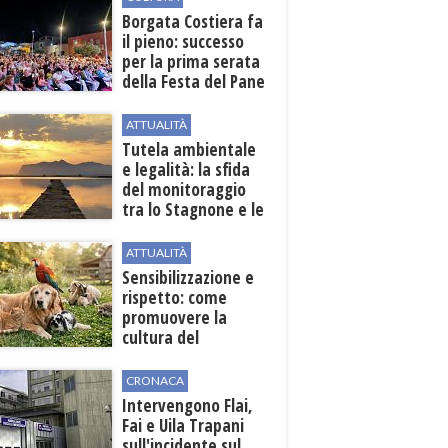
​Borgata Costiera fa
il pieno: successo
per la prima serata
della Festa del Pane
e della Pasta
ATTUALITÀ
Tutela ambientale
e legalità: la sfida
del monitoraggio
tra lo Stagnone e le
contrade marsalesi
ATTUALITÀ
Sensibilizzazione e
rispetto: come
promuovere la
cultura del
benessere animale
dopo la Legge
CRONACA
82/2025
Intervengono Flai,
Fai e Uila Trapani
sull'incidente sul