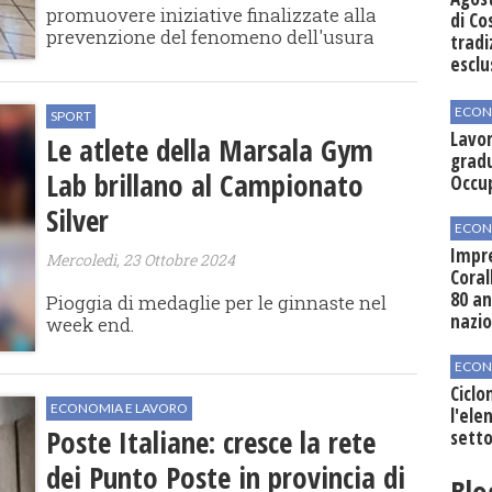
promuovere iniziative finalizzate alla
di Co
prevenzione del fenomeno dell'usura
tradi
esclu
agli 
ECON
SPORT
Lavor
Le atlete della Marsala Gym
gradu
Lab brillano al Campionato
Occu
Silver
ECON
Impre
Mercoledì, 23 Ottobre 2024
Coral
80 an
Pioggia di medaglie per le ginnaste nel
nazi
week end.
ECON
Ciclo
ECONOMIA E LAVORO
l'elen
Poste Italiane: cresce la rete
setto
dei Punto Poste in provincia di
Blo