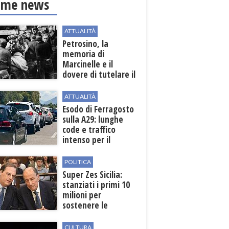
ime news
ATTUALITÀ
Petrosino, la
memoria di
Marcinelle e il
dovere di tutelare il
lavoro
ATTUALITÀ
Esodo di Ferragosto
sulla A29: lunghe
code e traffico
intenso per il
weekend
POLITICA
Super Zes Sicilia:
stanziati i primi 10
milioni per
sostenere le
imprese
CULTURA