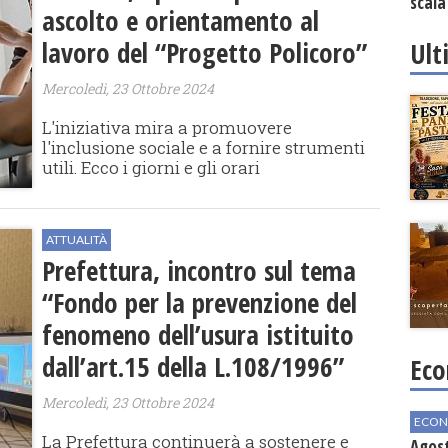
scala
ascolto e orientamento al
vinic
lavoro del “Progetto Policoro”
Ult
Mercoledì, 23 Ottobre 2024
L'iniziativa mira a promuovere
l'inclusione sociale e a fornire strumenti
utili. Ecco i giorni e gli orari
ATTUALITÀ
Prefettura, incontro sul tema
“Fondo per la prevenzione del
fenomeno dell’usura istituito
dall’art.15 della L.108/1996”
Eco
Mercoledì, 23 Ottobre 2024
ECON
La Prefettura continuerà a sostenere e
Agos