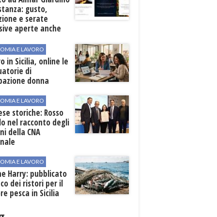
stanza: gusto,
zione e serate
sive aperte anche
ospiti esterni
OMIA E LAVORO
o in Sicilia, online le
atorie di
pazione donna
OMIA E LAVORO
se storiche: Rosso
lo nel racconto degli
ni della CNA
onale
OMIA E LAVORO
ne Harry: pubblicato
co dei ristori per il
re pesca in Sicilia
g