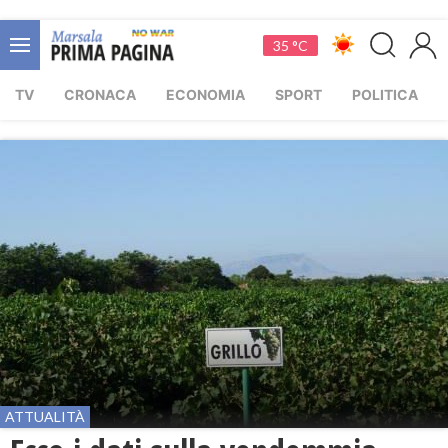
35 °C
TV
CRONACA
ECONOMIA
SPORT
POLITICA
ATTUALITÀ