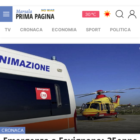
30 °C
TV
CRONACA
ECONOMIA
SPORT
POLITICA
CRONACA