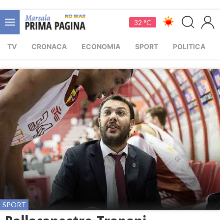
32 °C
TV
CRONACA
ECONOMIA
SPORT
POLITICA
SPORT