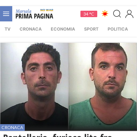
34 °C
TV
CRONACA
ECONOMIA
SPORT
POLITICA
CRONACA