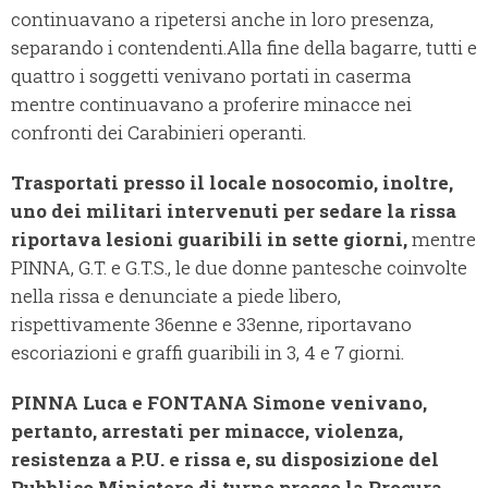
continuavano a ripetersi anche in loro presenza,
separando i contendenti.
Alla fine della bagarre, tutti e
quattro i soggetti venivano portati in caserma
mentre continuavano a proferire minacce nei
confronti dei Carabinieri operanti.
Trasportati presso il locale nosocomio, inoltre,
uno dei militari intervenuti per sedare la rissa
riportava lesioni guaribili in sette giorni,
mentre
PINNA, G.T. e G.T.S., le due donne pantesche coinvolte
nella rissa e denunciate a piede libero,
rispettivamente 36enne e 33enne, riportavano
escoriazioni e graffi guaribili in 3, 4 e 7 giorni.
PINNA Luca e FONTANA Simone venivano,
pertanto, arrestati per minacce, violenza,
resistenza a P.U. e rissa e, su disposizione del
Pubblico Ministero di turno presso la Procura