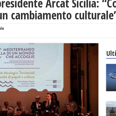
esidente Arcat Sicilia: “Co
n cambiamento culturale
ala
Ult