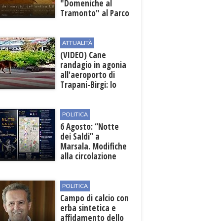
"Domeniche al
Tramonto" al Parco
Archeologico di
Lilibeo
ATTUALITÀ
(VIDEO) Cane
randagio in agonia
all'aeroporto di
Trapani-Birgi: lo
scempio della Sicilia
POLITICA
6 Agosto: “Notte
dei Saldi” a
Marsala. Modifiche
alla circolazione
nelle sedi viarie
interessate alla
manifestazione
POLITICA
Campo di calcio con
erba sintetica e
affidamento dello