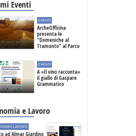
imi Eventi
EVENTI
ArcheOfficina
presenta le
"Domeniche al
Tramonto" al Parco
Archeologico di
Lilibeo
EVENTI
A «Il vino racconta»
il giallo di Gaspare
Grammatico
nomia e Lavoro
OMIA E LAVORO
to ad Almar Giardino