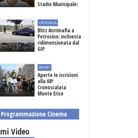
Stadio Municipale:
vicino lo sblocco dei
fondi regionali
CRONACA
Blitz Antimafia a
Petrosino: inchiesta
ridimensionata dal
GIP
SPORT
Aperte le iscrizioni
alla 68ª
Cronoscalata
Monte Erice
Programmazione Cinema
imi Video