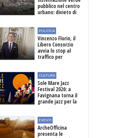
pubblico nel centro
urbano: divieto di
sosta nelle vie
interessate
POLITICA
Vincenzo Florio, il
Libero Consorzio
avvia lo stop al
traffico per
collegare la
stazione
all'aeroporto
CULTURA
Sole Mare Jazz
Festival 2026: a
Favignana torna il
grande jazz per la
quarta edizione
EVENTI
ArcheOfficina
presenta le