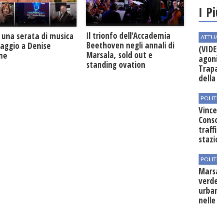
I P
Il trionfo dell'Accademia
 una serata di musica
ATTU
Beethoven negli annali di
maggio a Denise
(VIDE
Marsala, sold out e
one
agoni
standing ovation
Trapa
della 
POLIT
Vince
Conso
traff
stazi
POLIT
Mars
verde
urban
nelle