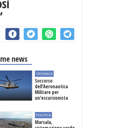
sì
”
ime news
CRONACA
Soccorso
dell'Aeronautica
Militare per
un'escursionista
ferita nella Riserva
dello Zingaro
POLITICA
Marsala,
sistemazione verde