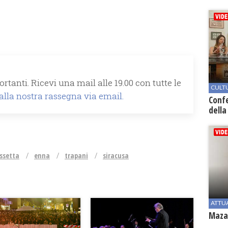
rtanti. Ricevi una mail alle 19.00 con tutte le
CULT
 alla nostra rassegna via email.
Conf
della
ssetta
enna
trapani
siracusa
ATTU
Mazar