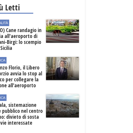
iù Letti
ALITÀ
O) Cane randagio in
a all'aeroporto di
ni-Birgi: lo scempio
Sicilia
ICA
nzo Florio, il Libero
rzio avvia lo stop al
ico per collegare la
one all'aeroporto
ICA
ala, sistemazione
 pubblico nel centro
o: divieto di sosta
 vie interessate