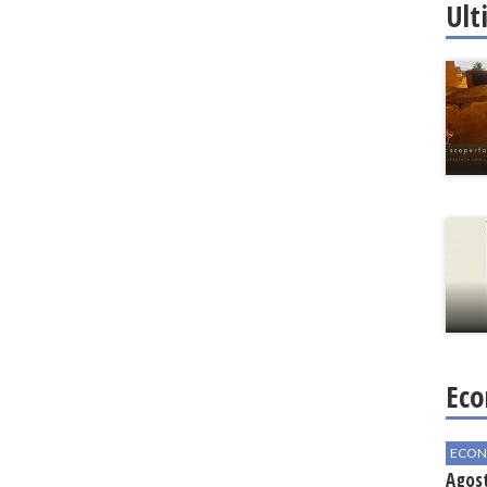
Ult
Eco
ECON
Agos