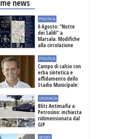
ime news
POLITICA
6 Agosto: “Notte
dei Saldi” a
Marsala. Modifiche
alla circolazione
nelle sedi viarie
interessate alla
POLITICA
manifestazione
Campo di calcio con
erba sintetica e
affidamento dello
Stadio Municipale:
vicino lo sblocco dei
fondi regionali
CRONACA
Blitz Antimafia a
Petrosino: inchiesta
ridimensionata dal
GIP
SPORT