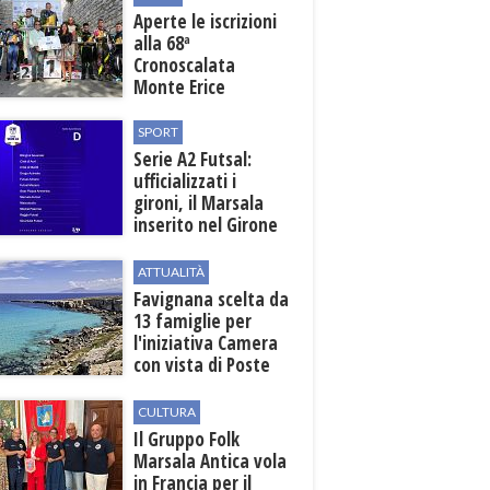
Aperte le iscrizioni
alla 68ª
Cronoscalata
Monte Erice
SPORT
Serie A2 Futsal:
ufficializzati i
gironi, il Marsala
inserito nel Girone
D
ATTUALITÀ
Favignana scelta da
13 famiglie per
l'iniziativa Camera
con vista di Poste
Italiane
CULTURA
Il Gruppo Folk
Marsala Antica vola
in Francia per il