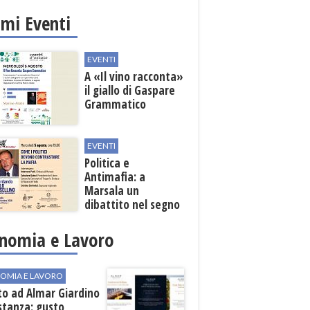
nali
imi Eventi
EVENTI
A «Il vino racconta»
il giallo di Gaspare
Grammatico
EVENTI
Politica e
Antimafia: a
Marsala un
dibattito nel segno
di Paolo Borsellino
nomia e Lavoro
OMIA E LAVORO
to ad Almar Giardino
stanza: gusto,