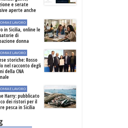
zione e serate
sive aperte anche
ospiti esterni
OMIA E LAVORO
o in Sicilia, online le
atorie di
pazione donna
OMIA E LAVORO
se storiche: Rosso
lo nel racconto degli
ni della CNA
onale
OMIA E LAVORO
ne Harry: pubblicato
co dei ristori per il
re pesca in Sicilia
g