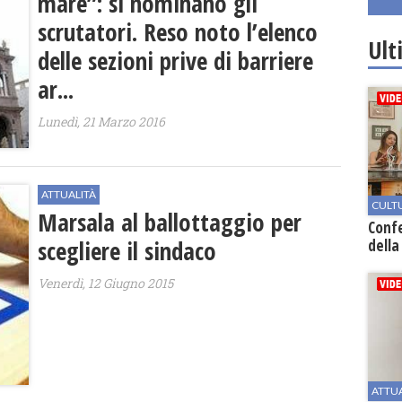
mare”: si nominano gli
scrutatori. Reso noto l’elenco
Ult
delle sezioni prive di barriere
ar...
Lunedì, 21 Marzo 2016
ATTUALITÀ
CULT
Marsala al ballottaggio per
Conf
scegliere il sindaco
della
Venerdì, 12 Giugno 2015
ATTU