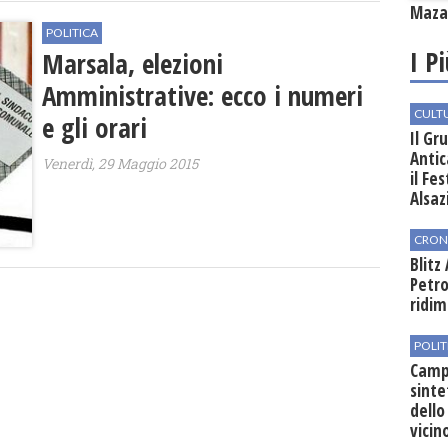
Mazar
POLITICA
I P
Marsala, elezioni
Amministrative: ecco i numeri
CULT
e gli orari
Il Gr
Antic
Venerdì, 29 Maggio 2015
il Fe
Alsaz
CRON
Blitz
Petro
ridim
POLIT
Campo
sinte
dello
vicin