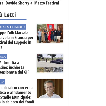
a, Davide Shorty al Mezzo Festival
iù Letti
URA E SPETTACOLO
uppo Folk Marsala
a vola in Francia per
stival del Luppolo in
ia
ACA
 Antimafia a
sino: inchiesta
ensionata dal GIP
ICA
 di calcio con erba
tica e affidamento
 Stadio Municipale:
o lo sblocco dei fondi