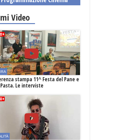
imi Video
URA
erenza stampa 11^ Festa del Pane e
 Pasta. Le interviste
ALITÀ