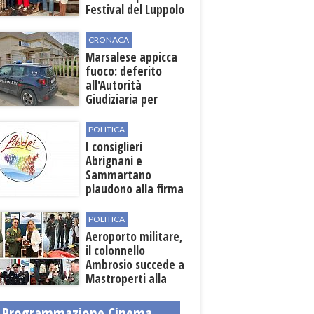
Festival del Luppolo
in Alsazia
CRONACA
Marsalese appicca
fuoco: deferito
all'Autorità
Giudiziaria per
reato d'incendio
POLITICA
I consiglieri
Abrignani e
Sammartano
plaudono alla firma
per la scerbatura e
la prevenzione
POLITICA
roghi
Aeroporto militare,
il colonnello
Ambrosio succede a
Mastroperti alla
guida
Programmazione Cinema