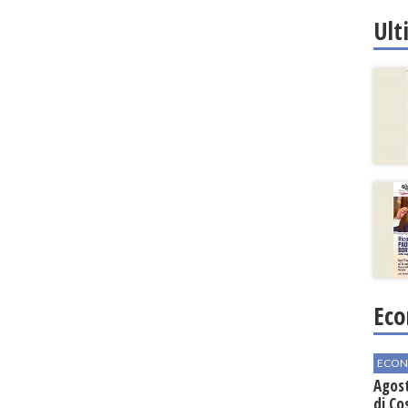
regio
Ult
Eco
ECON
Agos
di Co