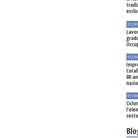
tradi
esclu
agli 
ECON
Lavor
gradu
Occu
ECON
Impre
Coral
80 an
nazi
ECON
Ciclo
l'elen
setto
Blo