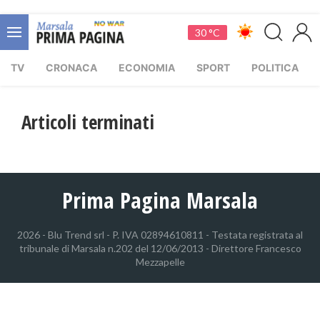
30 °C
TV
CRONACA
ECONOMIA
SPORT
POLITICA
Articoli terminati
Prima Pagina Marsala
2026 - Blu Trend srl - P. IVA 02894610811 - Testata registrata al
tribunale di Marsala n.202 del 12/06/2013 - Direttore Francesco
Mezzapelle