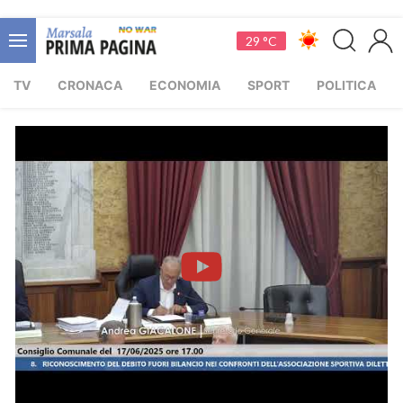
29 °C
TV
CRONACA
ECONOMIA
SPORT
POLITICA