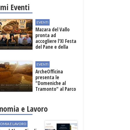
imi Eventi
EVENTI
Mazara del Vallo
pronta ad
accogliere l'XI Festa
del Pane e della
Pasta
EVENTI
ArcheOfficina
presenta le
"Domeniche al
Tramonto" al Parco
Archeologico di
Lilibeo
nomia e Lavoro
OMIA E LAVORO