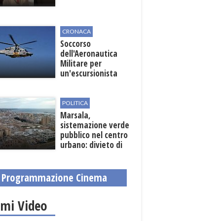
CRONACA
Soccorso
dell'Aeronautica
Militare per
un'escursionista
ferita nella Riserva
dello Zingaro
POLITICA
Marsala,
sistemazione verde
pubblico nel centro
urbano: divieto di
sosta nelle vie
interessate
Programmazione Cinema
imi Video