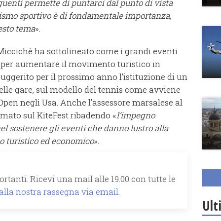
guenti permette di puntarci dal punto di vista
urismo sportivo è di fondamentale importanza,
esto tema
».
 Miccichè ha sottolineato come i grandi eventi
i per aumentare il movimento turistico in
suggerito per il prossimo anno l’istituzione di un
delle gare, sul modello del tennis come avviene
pen negli Usa. Anche l’assessore marsalese al
rmato sul KiteFest ribadendo «
l’impegno
 sostenere gli eventi che danno lustro alla
po turistico ed economico
»
.
rtanti. Ricevi una mail alle 19.00 con tutte le
 alla nostra rassegna via email.
Ult