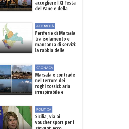
accogliere l'XI Festa
del Pane e della
Pasta
ATTUALITÀ
Periferie di Marsala
tra isolamento e
mancanza di servizi:
la rabbia delle
contrade
CRONACA
Marsala e contrade
nel terrore dei
roghi tossici: aria
irrespirabile e
rischio patologie
POLITICA
Sicilia, via ai
voucher sport per i
giovani: ecco