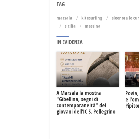
TAG
marsala
kitesurfing
eleonora lo cu
sicilia
messina
IN EVIDENZA
A Marsala la mostra
Povia,
"Gibellina, segni di
e l'o
contemporaneità" dei
Pipit
giovani dell'IC S. Pellegrino