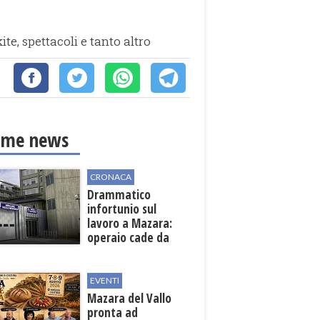
te, spettacoli e tanto altro
ime news
CRONACA
Drammatico
infortunio sul
lavoro a Mazara:
operaio cade da
una scala in una
cantina vinicola
EVENTI
Mazara del Vallo
pronta ad