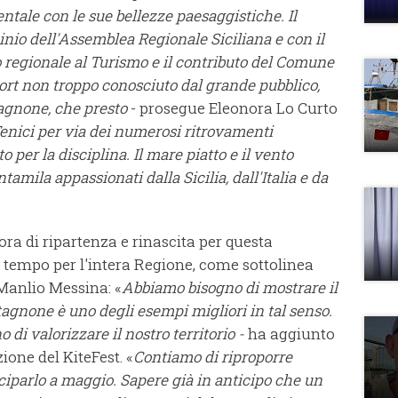
identale con le sue bellezze paesaggistiche. Il
cinio dell'Assemblea Regionale Siciliana e con il
 regionale al Turismo e il contributo del Comune
port non troppo conosciuto dal grande pubblico,
agnone, che presto
- prosegue Eleonora Lo Curto
enici per via dei numerosi ritrovamenti
o per la disciplina. Il mare piatto e il vento
tamila appassionati dalla Sicilia, dall'Italia e da
 di ripartenza e rinascita per questa
so tempo per l'intera Regione, come sottolinea
 Manlio Messina: «
Abbiamo bisogno di mostrare il
 Stagnone è uno degli esempi migliori in tal senso.
o di valorizzare il nostro territorio -
ha aggiunto
ione del KiteFest.
«
Contiamo di riproporre
iciparlo a maggio. Sapere già in anticipo che un