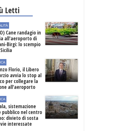
iù Letti
ALITÀ
O) Cane randagio in
a all'aeroporto di
ni-Birgi: lo scempio
Sicilia
ICA
nzo Florio, il Libero
rzio avvia lo stop al
ico per collegare la
one all'aeroporto
ICA
ala, sistemazione
 pubblico nel centro
o: divieto di sosta
 vie interessate