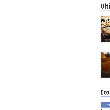
Ult
Eco
ECON