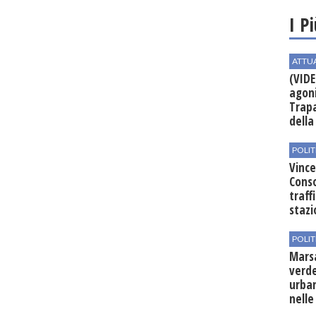
I P
ATTU
(VIDE
agoni
Trapa
della 
POLIT
Vince
Conso
traff
stazi
POLIT
Mars
verde
urban
nelle