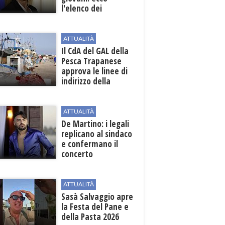
l'elenco dei
beneficiari
ATTUALITÀ
Il CdA del GAL della
Pesca Trapanese
approva le linee di
indirizzo della
Strategia
territoriale di
sviluppo
ATTUALITÀ
De Martino: i legali
replicano al sindaco
e confermano il
concerto
ATTUALITÀ
Sasà Salvaggio apre
la Festa del Pane e
della Pasta 2026