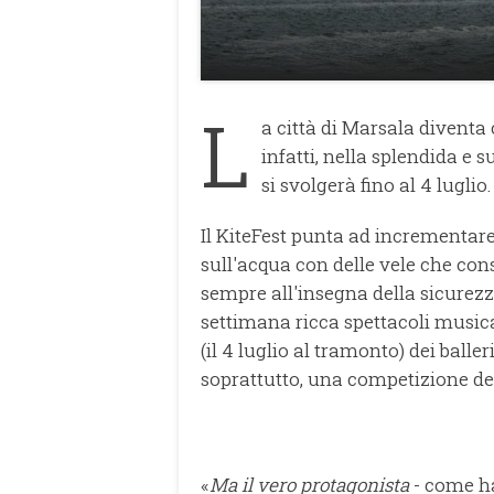
L
a città di Marsala diventa c
infatti, nella splendida e 
si svolgerà fino al 4 luglio
Il KiteFest punta ad incrementare
sull'acqua con delle vele che co
sempre all'insegna della sicurezz
settimana ricca spettacoli music
(il 4 luglio al tramonto) dei balle
soprattutto, una competizione ded
«
Ma il vero protagonista
- come ha