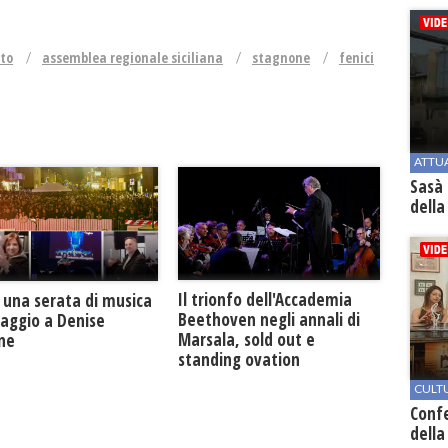
rto
assemblea regionale siciliana
stagnone
fenici
ATTU
Sasà 
della
Il trionfo dell'Accademia
 una serata di musica
Beethoven negli annali di
maggio a Denise
Marsala, sold out e
one
standing ovation
CULT
Conf
della