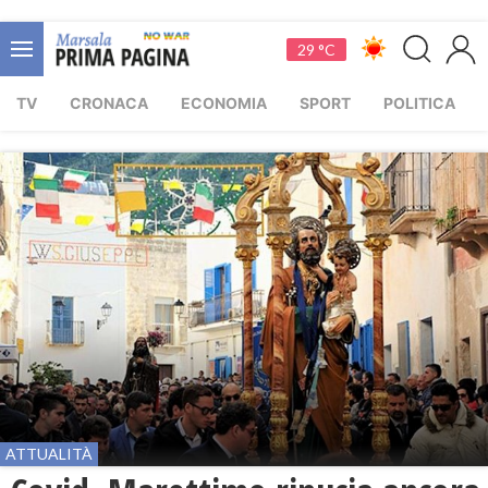
29 °C
TV
CRONACA
ECONOMIA
SPORT
POLITICA
ATTUALITÀ