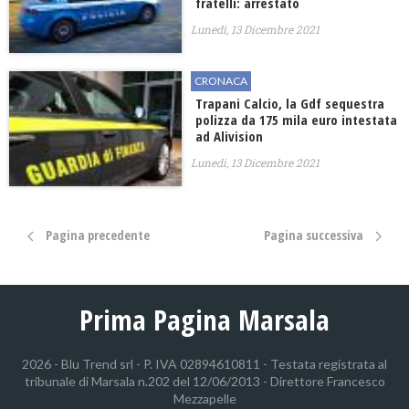
fratelli: arrestato
Lunedì, 13 Dicembre 2021
CRONACA
Trapani Calcio, la Gdf sequestra
polizza da 175 mila euro intestata
ad Alivision
Lunedì, 13 Dicembre 2021
Pagina precedente
Pagina successiva
Prima Pagina Marsala
2026 - Blu Trend srl - P. IVA 02894610811 - Testata registrata al
tribunale di Marsala n.202 del 12/06/2013 - Direttore Francesco
Mezzapelle