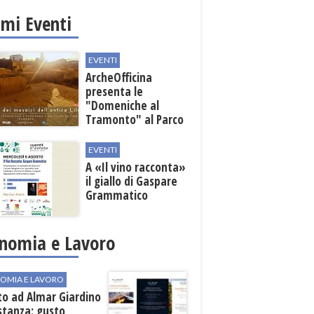
nali
imi Eventi
EVENTI
ArcheOfficina
presenta le
"Domeniche al
Tramonto" al Parco
Archeologico di
Lilibeo
EVENTI
A «Il vino racconta»
il giallo di Gaspare
Grammatico
nomia e Lavoro
OMIA E LAVORO
to ad Almar Giardino
stanza: gusto,