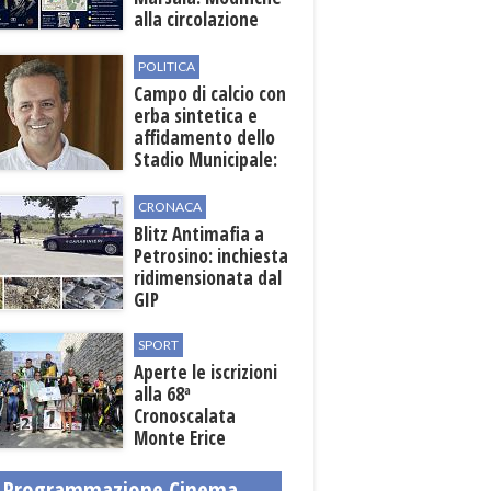
alla circolazione
nelle sedi viarie
interessate alla
POLITICA
manifestazione
Campo di calcio con
erba sintetica e
affidamento dello
Stadio Municipale:
vicino lo sblocco dei
fondi regionali
CRONACA
Blitz Antimafia a
Petrosino: inchiesta
ridimensionata dal
GIP
SPORT
Aperte le iscrizioni
alla 68ª
Cronoscalata
Monte Erice
Programmazione Cinema