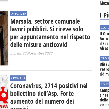
Mazar
I P
ATTUALITÀ
Marsala, settore comunale
lavori pubblici. Si riceve solo
CULT
Il Gr
per appuntamento nel rispetto
Antic
delle misure anticovid
il Fe
Alsaz
Lunedì, 30 Novembre 2020
CRON
Blitz
Petro
ridim
CRONACA
Coronavirus, 2714 positivi nel
POLIT
Campo
bollettino dell’Asp. Forte
sinte
aumento del numero dei
dello
vicin
guariti