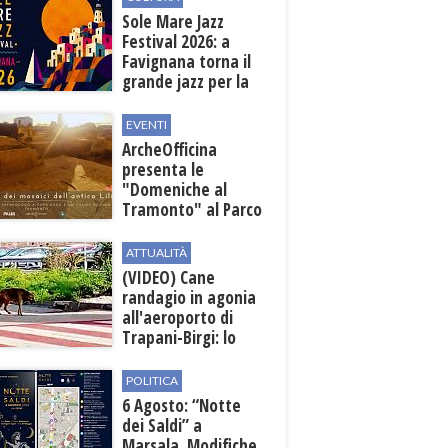
all'aeroporto
Sole Mare Jazz
Festival 2026: a
Favignana torna il
grande jazz per la
quarta edizione
EVENTI
ArcheOfficina
presenta le
"Domeniche al
Tramonto" al Parco
Archeologico di
Lilibeo
ATTUALITÀ
(VIDEO) Cane
randagio in agonia
all'aeroporto di
Trapani-Birgi: lo
scempio della Sicilia
POLITICA
6 Agosto: “Notte
dei Saldi” a
Marsala. Modifiche