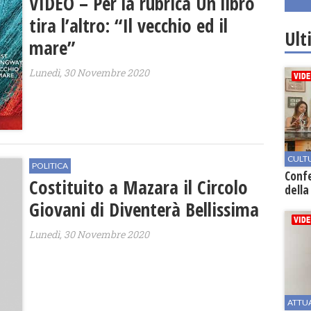
VIDEO – Per la rubrica Un libro
tira l’altro: “Il vecchio ed il
Ult
mare”
Lunedì, 30 Novembre 2020
CULT
POLITICA
Conf
Costituito a Mazara il Circolo
della
Giovani di Diventerà Bellissima
Lunedì, 30 Novembre 2020
ATTU