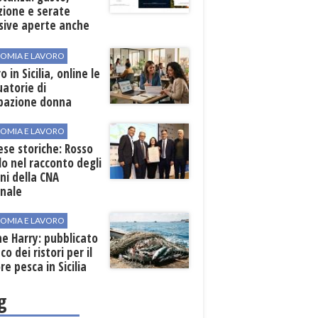
zione e serate
sive aperte anche
ospiti esterni
OMIA E LAVORO
o in Sicilia, online le
atorie di
pazione donna
OMIA E LAVORO
se storiche: Rosso
lo nel racconto degli
ni della CNA
onale
OMIA E LAVORO
ne Harry: pubblicato
co dei ristori per il
re pesca in Sicilia
g