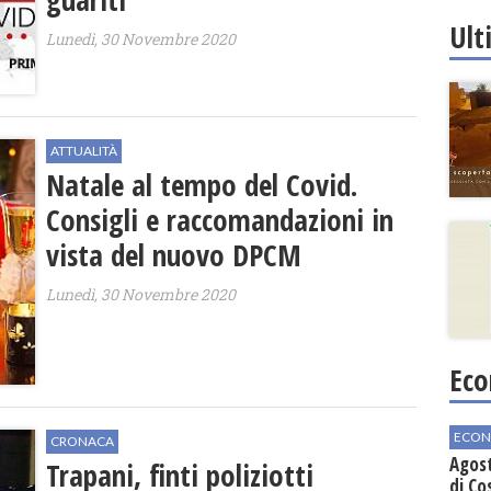
regio
Ult
Lunedì, 30 Novembre 2020
ATTUALITÀ
Natale al tempo del Covid.
Consigli e raccomandazioni in
vista del nuovo DPCM
Lunedì, 30 Novembre 2020
Eco
ECON
CRONACA
Agos
Trapani, finti poliziotti
di Co