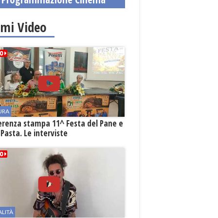
imi Video
URA
erenza stampa 11^ Festa del Pane e
 Pasta. Le interviste
ALITÀ