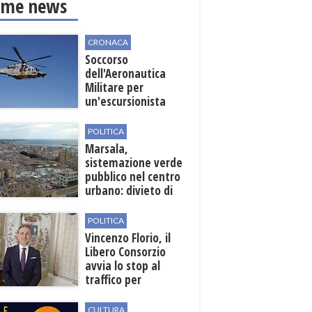
ime news
CRONACA
Soccorso
dell'Aeronautica
Militare per
un'escursionista
ferita nella Riserva
dello Zingaro
POLITICA
Marsala,
sistemazione verde
pubblico nel centro
urbano: divieto di
sosta nelle vie
interessate
POLITICA
Vincenzo Florio, il
Libero Consorzio
avvia lo stop al
traffico per
collegare la
stazione
CULTURA