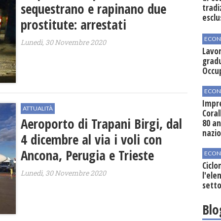
sequestrano e rapinano due
tradi
esclu
prostitute: arrestati
agli 
ECON
Lunedì, 30 Novembre 2020
Lavor
gradu
Occu
ECON
Impre
ATTUALITÀ
Coral
Aeroporto di Trapani Birgi, dal
80 an
nazi
4 dicembre al via i voli con
Ancona, Perugia e Trieste
ECON
Ciclo
Lunedì, 30 Novembre 2020
l'elen
setto
Blo