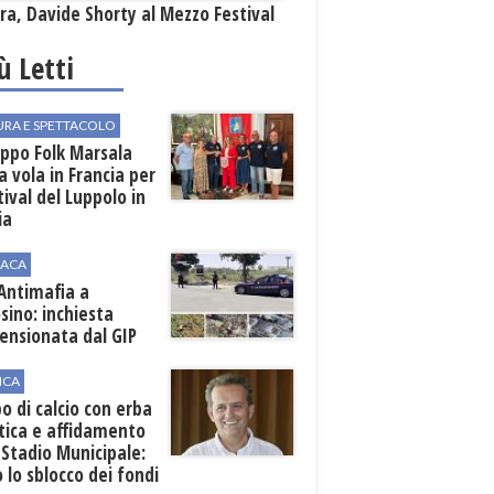
a, Davide Shorty al Mezzo Festival
iù Letti
URA E SPETTACOLO
uppo Folk Marsala
a vola in Francia per
stival del Luppolo in
ia
ACA
 Antimafia a
sino: inchiesta
ensionata dal GIP
ICA
 di calcio con erba
tica e affidamento
 Stadio Municipale:
o lo sblocco dei fondi