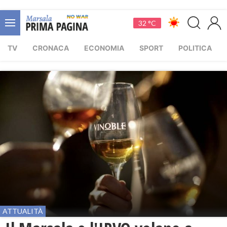
32 °C
TV
CRONACA
ECONOMIA
SPORT
POLITICA
ATTUALITÀ