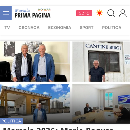
32 °C
TV
CRONACA
ECONOMIA
SPORT
POLITICA
POLITICA