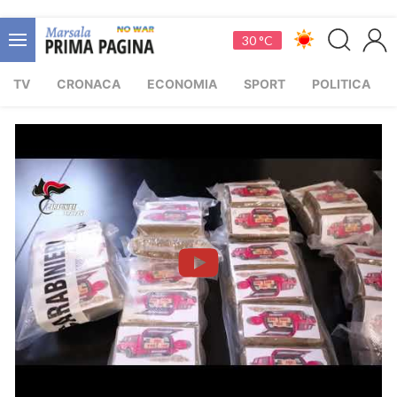
30 °C
TV
CRONACA
ECONOMIA
SPORT
POLITICA