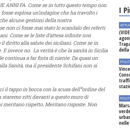
DUE ANNI FA. Come se in tutto questo tempo non
I P
fosse esplosa un’indagine che ha travolto i
che alcune gestioni della nostra
ATTU
 non ci fosse mai stato lo scandalo dei referti
(VIDE
pani. Come se le liste d’attesa infinite non
agoni
 diritto alla salute dei siciliani. Come se in
Trapa
della 
. E invece no. La verità è che la sanità in Sicilia
le continua a far finta di niente. Da quasi un
POLIT
la Sanità, ma il presidente Schifani non si
Vince
Conso
traff
stazi
 il tappo in bocca con la scusa dell’“ordine del
 staremo zitti davanti a questo muro di
POLIT
ni meritano rispetto. Meritano risposte. Non
Mars
verde
urban
nelle