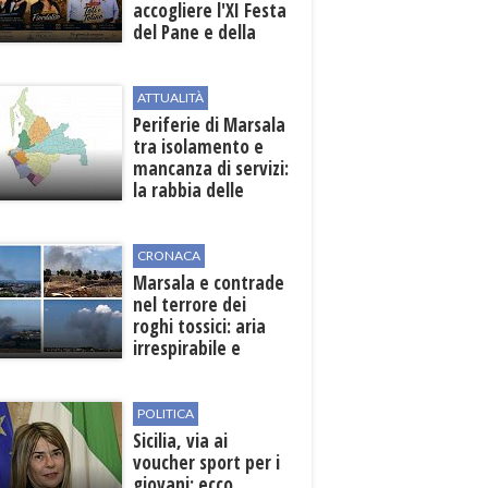
accogliere l'XI Festa
del Pane e della
Pasta
ATTUALITÀ
Periferie di Marsala
tra isolamento e
mancanza di servizi:
la rabbia delle
contrade
CRONACA
Marsala e contrade
nel terrore dei
roghi tossici: aria
irrespirabile e
rischio patologie
POLITICA
Sicilia, via ai
voucher sport per i
giovani: ecco