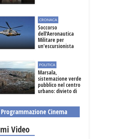
CRONACA
Soccorso
dell'Aeronautica
Militare per
un'escursionista
ferita nella Riserva
dello Zingaro
POLITICA
Marsala,
sistemazione verde
pubblico nel centro
urbano: divieto di
sosta nelle vie
interessate
Programmazione Cinema
imi Video