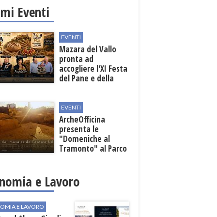
imi Eventi
EVENTI
Mazara del Vallo
pronta ad
accogliere l'XI Festa
del Pane e della
Pasta
EVENTI
ArcheOfficina
presenta le
"Domeniche al
Tramonto" al Parco
Archeologico di
Lilibeo
nomia e Lavoro
OMIA E LAVORO