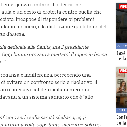
 l'emergenza sanitaria. La decisione
'aula è un gesto di protesta contro quella che
acciata, incapace di rispondere ai problemi
 indagini in corso, e la distruzione quotidiana del
ste d'attesa.
a dedicata alla Sanità, ma il presidente
ATTU
Sasà 
. Oggi hanno provato a metterci il tappo in bocca
della
.."
arroganza e indifferenza, percependo una
 di evitare un confronto serio e risolutivo. Il
ro e inequivocabile: i siciliani meritano
o davanti a un sistema sanitario che è "allo
:
CULT
ronto serio sulla sanità siciliana, oggi
Conf
della
er la prima volta dopo tanto silenzio — solo per