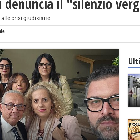
si denuncia il "silenzio ve
 alle crisi giudiziarie
ala
Ult