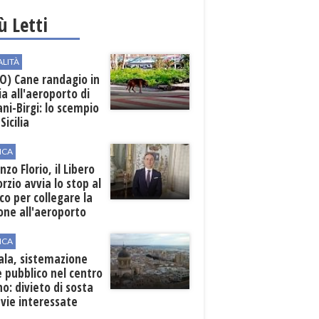
iù Letti
ALITÀ
O) Cane randagio in
a all'aeroporto di
ni-Birgi: lo scempio
Sicilia
ICA
nzo Florio, il Libero
rzio avvia lo stop al
ico per collegare la
one all'aeroporto
ICA
ala, sistemazione
 pubblico nel centro
o: divieto di sosta
 vie interessate