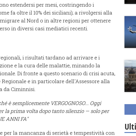
sono estendersi per mesi, costringendo i
me fa oltre il 10% dei siciliani); a rivolgersi alla
emigrare al Nord o in altre regioni per ottenere
so in diversi casi mediatici recenti.
gionali, i risultati tardano ad arrivare e i
ione e la cura delle malattie, minando la
onale. Di fronte a questo scenario di crisi acuta,
Regionale e in particolare dell'Assessore alla
a da Ciminnisi.
rché è semplicemente VERGOGNOSO... Oggi
er la prima volta dopo tanto silenzio — solo per
DUE ANNI FA"
Ult
 per la mancanza di serietà e tempestività con