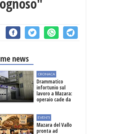
rgognoso"
ime news
CRONACA
Drammatico
infortunio sul
lavoro a Mazara:
operaio cade da
una scala in una
cantina vinicola
EVENTI
Mazara del Vallo
pronta ad