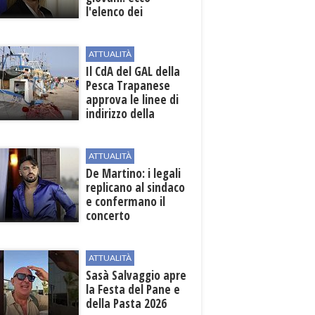
l'elenco dei
beneficiari
ATTUALITÀ
Il CdA del GAL della
Pesca Trapanese
approva le linee di
indirizzo della
Strategia
territoriale di
sviluppo
ATTUALITÀ
De Martino: i legali
replicano al sindaco
e confermano il
concerto
ATTUALITÀ
Sasà Salvaggio apre
la Festa del Pane e
della Pasta 2026