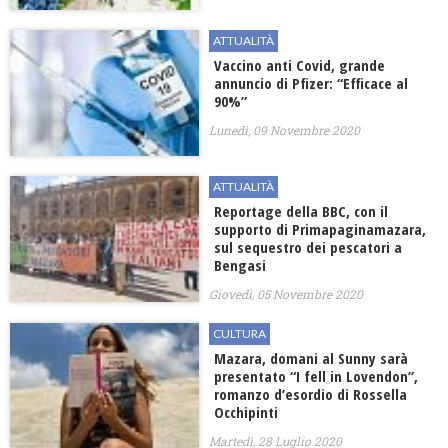
ATTUALITÀ
Vaccino anti Covid, grande
annuncio di Pfizer: “Efficace al
90%”
Lunedì, 09 Novembre 2020
ATTUALITÀ
Reportage della BBC, con il
supporto di Primapaginamazara,
sul sequestro dei pescatori a
Bengasi
Giovedì, 05 Novembre 2020
CULTURA
Mazara, domani al Sunny sarà
presentato “I fell in Lovendon”,
romanzo d’esordio di Rossella
Occhipinti
Martedì, 28 Luglio 2020