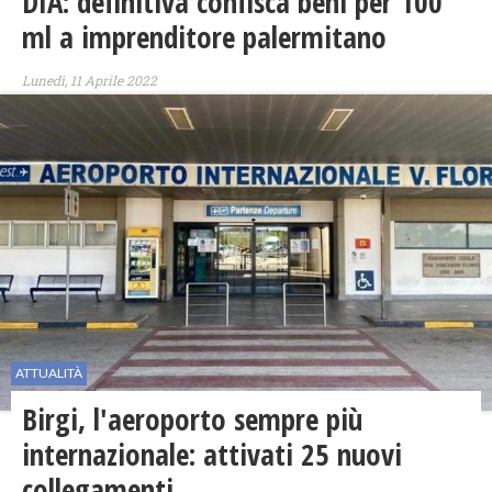
DIA: definitiva confisca beni per 100
ml a imprenditore palermitano
Lunedì, 11 Aprile 2022
ATTUALITÀ
Birgi, l'aeroporto sempre più
internazionale: attivati 25 nuovi
collegamenti