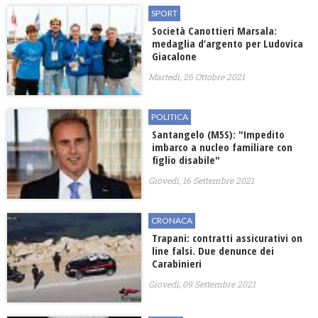
SPORT
Società Canottieri Marsala:
medaglia d’argento per Ludovica
Giacalone
Martedì, 26 Ottobre 2021
POLITICA
Santangelo (M5S): "Impedito
imbarco a nucleo familiare con
figlio disabile"
Giovedì, 16 Settembre 2021
CRONACA
Trapani: contratti assicurativi on
line falsi. Due denunce dei
Carabinieri
Giovedì, 09 Settembre 2021