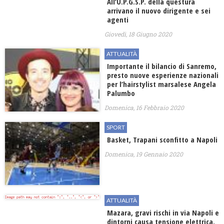
All’U.P.G.S.P. della questura
arrivano il nuovo dirigente e sei
agenti
Giovedì, 18 Giugno 2020
ATTUALITÀ
Importante il bilancio di Sanremo,
presto nuove esperienze nazionali
per l’hairstylist marsalese Angela
Palumbo
Domenica, 16 Febbraio 2020
SPORT
Basket, Trapani sconfitto a Napoli
Domenica, 19 Gennaio 2020
ATTUALITÀ
Mazara, gravi rischi in via Napoli e
dintorni causa tensione elettrica.