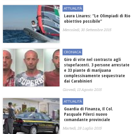
ATTUALITÀ
Laura Linares: “Le Olimpiadi di Rio
obiettivo possibile”
Mercoledì, 30 Settembre 2015
CRONACA
Giro di vite nel contrasto agli
stupefacenti. 3 persone arrestate
e 33 piante di marijuana
complessivamente sequestrate
dai Carabinieri
Giovedì, 13 Agosto 2015
ATTUALITÀ
Guardia di Finanza, Il Col.
Pasquale Pilerci nuovo
comandante provinciale
Martedì, 28 Luglio 2015