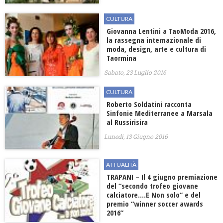
CULTURA
Giovanna Lentini a TaoModa 2016,
la rassegna internazionale di
moda, design, arte e cultura di
Taormina
Sabato, 23 Luglio 2016
CULTURA
Roberto Soldatini racconta
Sinfonie Mediterranee a Marsala
al Russirisira
Lunedì, 13 Giugno 2016
ATTUALITÀ
TRAPANI – Il 4 giugno premiazione
del “secondo trofeo giovane
calciatore….E Non solo” e del
premio “winner soccer awards
2016”