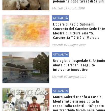
polemiche dopo tweet di Salvini
Martedì, 13 Agosto 2019
ATTUALITÀ
L’opera di Paolo Gubinelli,
Convento del Carmine Sede Ente
Mostra di Pittura Sala “G.
Cavarretta “ Città di Marsala
Venerdì, 07 Giugno 2019
ATTUALITÀ
Urologia, all’ospedale S. Antonio
Abate di Trapani eseguito
intervento innovativo
Martedì, 07 Maggio 2019
ATTUALITÀ
Marco Galetti trionfa a Casale
Monferrato e si aggiudica la
coppa italia cadetti – 16^ posto
per Tranchida Nicolò nella coppa