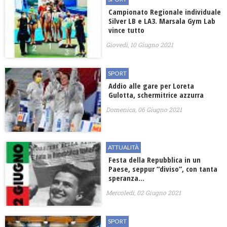
Campionato Regionale individuale
Silver LB e LA3. Marsala Gym Lab
vince tutto
Giovedì, 10 Giugno 2021
SPORT
Addio alle gare per Loreta
Gulotta, schermitrice azzurra
Domenica, 06 Giugno 2021
ATTUALITÀ
Festa della Repubblica in un
Paese, seppur “diviso”, con tanta
speranza…
Mercoledì, 02 Giugno 2021
SPORT