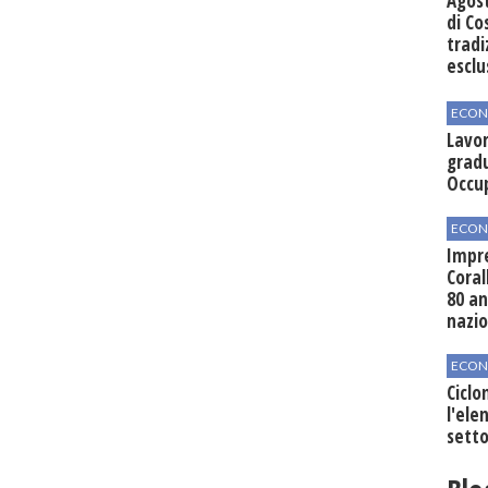
Agos
di Co
tradi
esclu
agli 
ECON
Lavor
gradu
Occu
ECON
Impre
Coral
80 an
nazi
ECON
Ciclo
l'elen
setto