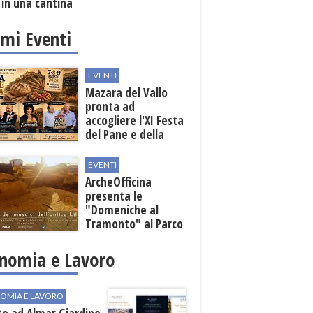
 in una cantina
ola
imi Eventi
EVENTI
Mazara del Vallo
pronta ad
accogliere l'XI Festa
del Pane e della
Pasta
EVENTI
ArcheOfficina
presenta le
"Domeniche al
Tramonto" al Parco
Archeologico di
Lilibeo
nomia e Lavoro
OMIA E LAVORO