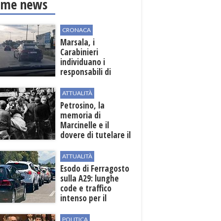
ime news
CRONACA
Marsala, i
Carabinieri
individuano i
responsabili di
un'aggressione nei
confronti di un
ATTUALITÀ
uomo del posto
Petrosino, la
memoria di
Marcinelle e il
dovere di tutelare il
lavoro
ATTUALITÀ
Esodo di Ferragosto
sulla A29: lunghe
code e traffico
intenso per il
weekend
POLITICA