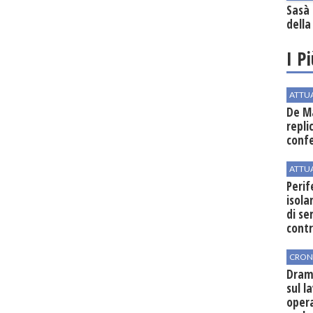
Sasà 
della
I P
ATTU
De Ma
repli
conf
ATTU
Perif
isol
di se
cont
CRON
Dram
sul l
oper