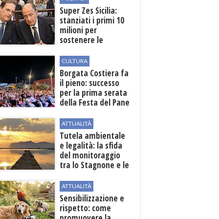
Super Zes Sicilia:
stanziati i primi 10
milioni per
sostenere le
imprese
CULTURA
​Borgata Costiera fa
il pieno: successo
per la prima serata
della Festa del Pane
e della Pasta
ATTUALITÀ
Tutela ambientale
e legalità: la sfida
del monitoraggio
tra lo Stagnone e le
contrade marsalesi
ATTUALITÀ
Sensibilizzazione e
rispetto: come
promuovere la