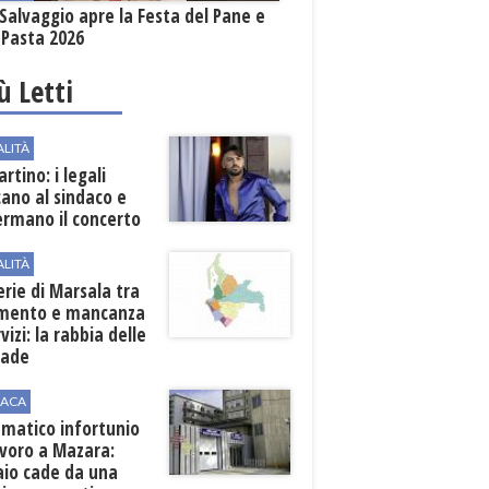
Salvaggio apre la Festa del Pane e
 Pasta 2026
iù Letti
ALITÀ
rtino: i legali
cano al sindaco e
ermano il concerto
ALITÀ
erie di Marsala tra
amento e mancanza
rvizi: la rabbia delle
rade
ACA
matico infortunio
avoro a Mazara:
aio cade da una