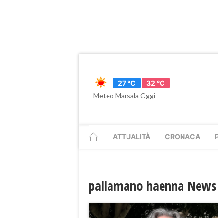
27 °C
32 °C
Meteo Marsala Oggi
ATTUALITÀ
CRONACA
pallamano haenna News