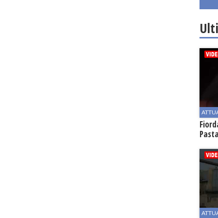
Ult
ATTU
Fiord
Past
ATTU