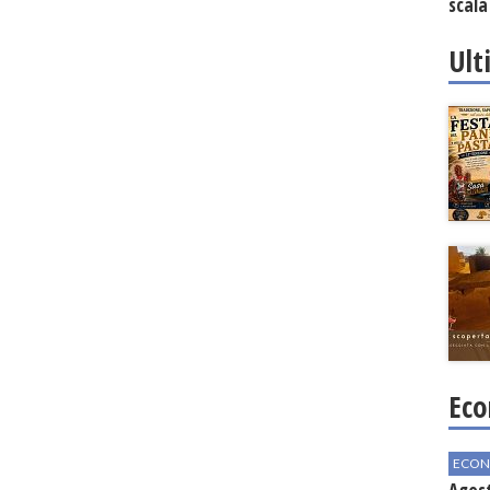
scala
vinic
Ult
Eco
ECON