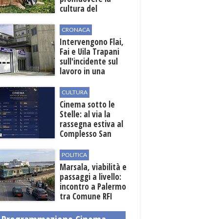
cultura del
benessere animale
dopo la Legge
CRONACA
82/2025
Intervengono Flai,
Fai e Uila Trapani
sull'incidente sul
lavoro in una
cantina a Mazara
del Vallo
CULTURA
Cinema sotto le
Stelle: al via la
rassegna estiva al
Complesso San
Pietro
POLITICA
Marsala, viabilità e
passaggi a livello:
incontro a Palermo
tra Comune RFI