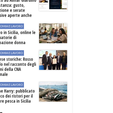
to ad Almar Giardino
stanza: gusto,
zione e serate
sive aperte anche
ospiti esterni
OMIA E LAVORO
o in Sicilia, online le
atorie di
pazione donna
OMIA E LAVORO
se storiche: Rosso
lo nel racconto degli
ni della CNA
onale
OMIA E LAVORO
ne Harry: pubblicato
co dei ristori per il
re pesca in Sicilia