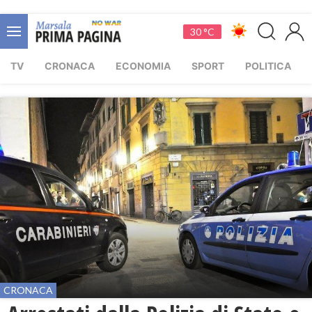
30 °C
TV
CRONACA
ECONOMIA
SPORT
POLITICA
CRONACA