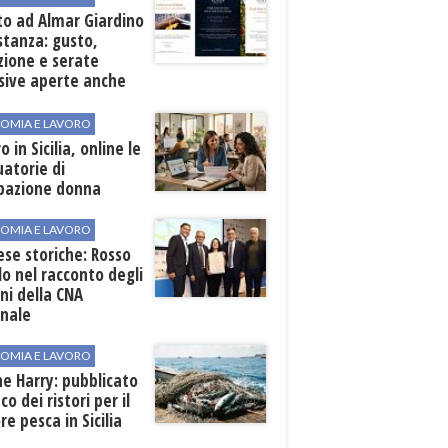
to ad Almar Giardino
stanza: gusto,
zione e serate
sive aperte anche
ospiti esterni
OMIA E LAVORO
o in Sicilia, online le
atorie di
pazione donna
OMIA E LAVORO
se storiche: Rosso
lo nel racconto degli
ni della CNA
onale
OMIA E LAVORO
ne Harry: pubblicato
co dei ristori per il
re pesca in Sicilia