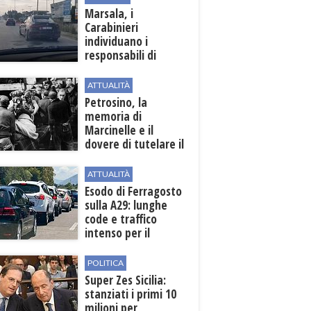
Marsala, i
Carabinieri
individuano i
responsabili di
un'aggressione nei
confronti di un
ATTUALITÀ
uomo del posto
Petrosino, la
memoria di
Marcinelle e il
dovere di tutelare il
lavoro
ATTUALITÀ
Esodo di Ferragosto
sulla A29: lunghe
code e traffico
intenso per il
weekend
POLITICA
Super Zes Sicilia:
stanziati i primi 10
milioni per