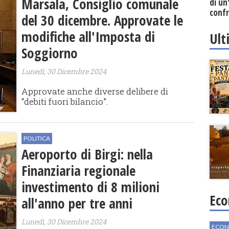
Marsala, Consiglio comunale
di un
confr
del 30 dicembre. Approvate le
post
modifiche all'Imposta di
Ult
Soggiorno
Lunedì, 30 Dicembre 2024
Approvate anche diverse delibere di
“debiti fuori bilancio”.
POLITICA
Aeroporto di Birgi: nella
Finanziaria regionale
investimento di 8 milioni
Eco
all'anno per tre anni
Lunedì, 30 Dicembre 2024
ECON