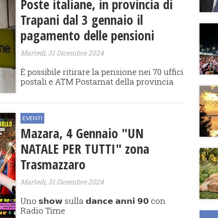
Poste italiane, in provincia di
Trapani dal 3 gennaio il
pagamento delle pensioni
Martedì, 31 Dicembre 2024
È possibile ritirare la pensione nei 70 uffici
postali e ATM Postamat della provincia
EVENTI
Mazara, 4 Gennaio "UN
NATALE PER TUTTI" zona
Trasmazzaro
Martedì, 31 Dicembre 2024
Uno 𝘀𝗵𝗼𝘄 sulla 𝗱𝗮𝗻𝗰𝗲 𝗮𝗻𝗻𝗶 𝟵𝟬 con
Radio Time