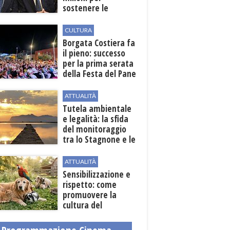
sostenere le
imprese
CULTURA
​Borgata Costiera fa
il pieno: successo
per la prima serata
della Festa del Pane
e della Pasta
ATTUALITÀ
Tutela ambientale
e legalità: la sfida
del monitoraggio
tra lo Stagnone e le
contrade marsalesi
ATTUALITÀ
Sensibilizzazione e
rispetto: come
promuovere la
cultura del
benessere animale
dopo la Legge