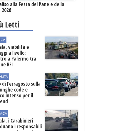
aliso alla Festa del Pane e della
a 2026
iù Letti
ICA
la, viabilità e
ggi a livello:
tro a Palermo tra
ne RFI
ALITÀ
 di Ferragosto sulla
lunghe code e
ico intenso per il
end
ACA
la, i Carabinieri
iduano i responsabili