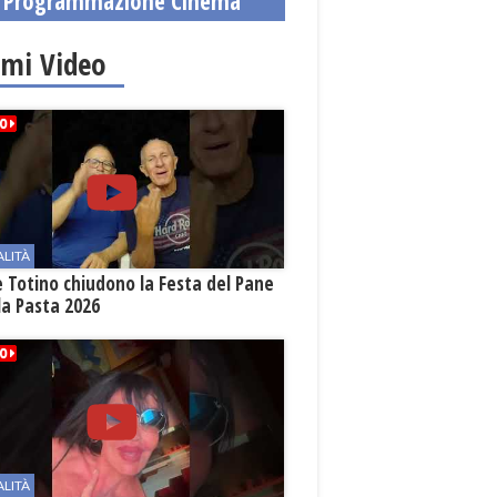
Programmazione Cinema
82/2025
imi Video
ALITÀ
e Totino chiudono la Festa del Pane
la Pasta 2026
ALITÀ