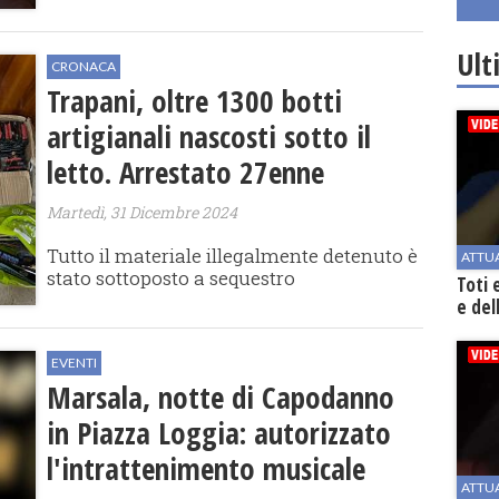
Ult
CRONACA
Trapani, oltre 1300 botti
artigianali nascosti sotto il
letto. Arrestato 27enne
Martedì, 31 Dicembre 2024
Tutto il materiale illegalmente detenuto è
ATTU
stato sottoposto a sequestro
Toti 
e del
EVENTI
Marsala, notte di Capodanno
in Piazza Loggia: autorizzato
l'intrattenimento musicale
ATTU