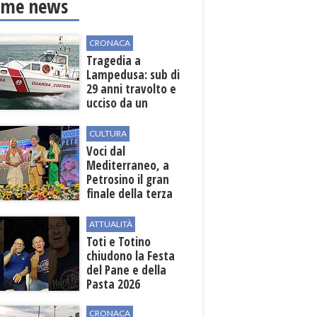
ime news
CRONACA
Tragedia a
Lampedusa: sub di
29 anni travolto e
ucciso da un
gommone in mare
CULTURA
Voci dal
Mediterraneo, a
Petrosino il gran
finale della terza
edizione: attesi sul
palco i Jalisse
ATTUALITÀ
Toti e Totino
chiudono la Festa
del Pane e della
Pasta 2026
CRONACA