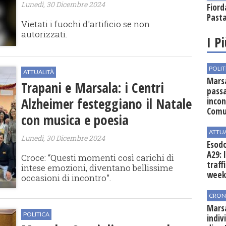
Lunedì, 30 Dicembre 2024
Fiord
Past
Vietati i fuochi d'artificio se non
autorizzati.
I P
POLIT
ATTUALITÀ
Marsa
Trapani e Marsala: i Centri
passa
Alzheimer festeggiano il Natale
incon
Comu
con musica e poesia
ATTU
Lunedì, 30 Dicembre 2024
Esodo
A29: 
Croce: “Questi momenti così carichi di
traff
intese emozioni, diventano bellissime
week
occasioni di incontro”.
CRON
Marsa
POLITICA
indiv