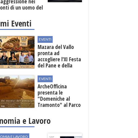
'aggressione nei
onti di un uomo del
o
imi Eventi
EVENTI
Mazara del Vallo
pronta ad
accogliere l'XI Festa
del Pane e della
Pasta
EVENTI
ArcheOfficina
presenta le
"Domeniche al
Tramonto" al Parco
Archeologico di
Lilibeo
nomia e Lavoro
OMIA E LAVORO