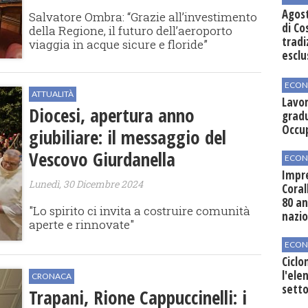
Agos
Salvatore Ombra: “Grazie all’investimento
di Co
della Regione, il futuro dell’aeroporto
tradi
viaggia in acque sicure e floride”
esclu
agli 
ECON
ATTUALITÀ
Lavor
Diocesi, apertura anno
gradu
Occu
giubiliare: il messaggio del
Vescovo Giurdanella
ECON
Impre
Lunedì, 30 Dicembre 2024
Coral
80 an
"Lo spirito ci invita a costruire comunità
nazi
aperte e rinnovate"
ECON
Ciclo
l'elen
CRONACA
setto
Trapani, Rione Cappuccinelli: i