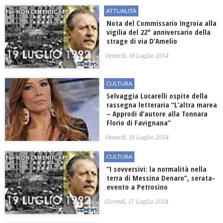
ATTUALITÀ
Nota del Commissario Ingroia alla
vigilia del 22° anniversario della
strage di via D’Amelio
Venerdì, 18 Luglio 2014
CULTURA
Selvaggia Lucarelli ospite della
rassegna letteraria “L’altra marea
– Approdi d’autore alla Tonnara
Florio di Favignana”
Venerdì, 18 Luglio 2014
CULTURA
“I sovversivi: la normalità nella
terra di Messina Denaro”, serata-
evento a Petrosino
Giovedì, 17 Luglio 2014