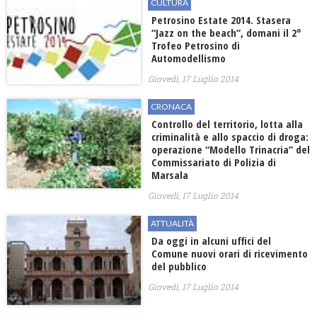
CULTURA
Petrosino Estate 2014. Stasera
“Jazz on the beach”, domani il 2°
Trofeo Petrosino di
Automodellismo
Giovedì, 17 Luglio 2014
CRONACA
Controllo del territorio, lotta alla
criminalità e allo spaccio di droga:
operazione “Modello Trinacria” del
Commissariato di Polizia di
Marsala
Giovedì, 17 Luglio 2014
ATTUALITÀ
Da oggi in alcuni uffici del
Comune nuovi orari di ricevimento
del pubblico
Giovedì, 17 Luglio 2014