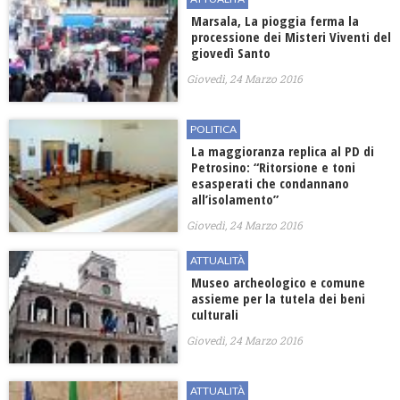
Marsala, La pioggia ferma la
processione dei Misteri Viventi del
giovedì Santo
Giovedì, 24 Marzo 2016
POLITICA
La maggioranza replica al PD di
Petrosino: “Ritorsione e toni
esasperati che condannano
all’isolamento”
Giovedì, 24 Marzo 2016
ATTUALITÀ
Museo archeologico e comune
assieme per la tutela dei beni
culturali
Giovedì, 24 Marzo 2016
ATTUALITÀ