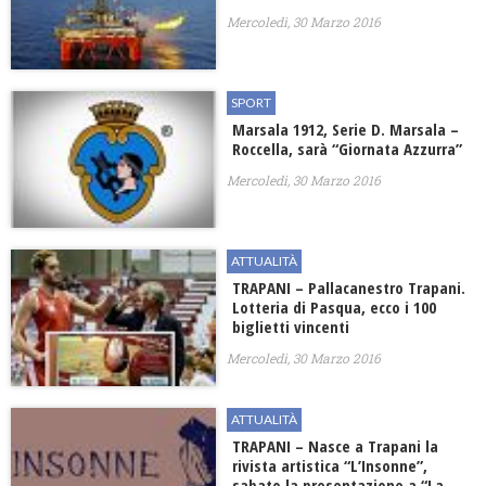
Mercoledì, 30 Marzo 2016
SPORT
Marsala 1912, Serie D. Marsala –
Roccella, sarà “Giornata Azzurra”
Mercoledì, 30 Marzo 2016
ATTUALITÀ
TRAPANI – Pallacanestro Trapani.
Lotteria di Pasqua, ecco i 100
biglietti vincenti
Mercoledì, 30 Marzo 2016
ATTUALITÀ
TRAPANI – Nasce a Trapani la
rivista artistica “L’Insonne”,
sabato la presentazione a “La