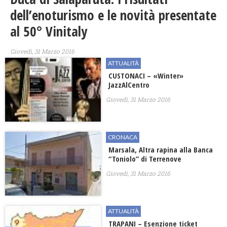
dell’enoturismo e le novità presentate
al 50° Vinitaly
Giovedì, 31 Marzo 2016
ATTUALITÀ
CUSTONACI – «Winter»
JazzAlCentro
Giovedì, 31 Marzo 2016
CRONACA
Marsala, Altra rapina alla Banca
“Toniolo” di Terrenove
Giovedì, 31 Marzo 2016
ATTUALITÀ
TRAPANI – Esenzione ticket