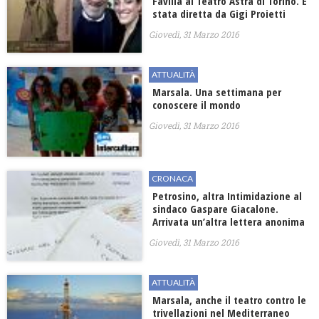
Favilla al Teatro Astra di Torino. E’
stata diretta da Gigi Proietti
Giovedì, 31 Marzo 2016
ATTUALITÀ
Marsala. Una settimana per
conoscere il mondo
Giovedì, 31 Marzo 2016
CRONACA
Petrosino, altra Intimidazione al
sindaco Gaspare Giacalone.
Arrivata un’altra lettera anonima
Giovedì, 31 Marzo 2016
ATTUALITÀ
Marsala, anche il teatro contro le
trivellazioni nel Mediterraneo