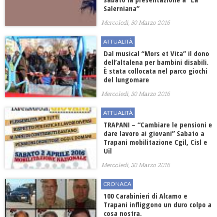
Salerniana”
Mercoledì, 30 Marzo 2016
ATTUALITÀ
Dal musical “Mors et Vita” il dono
dell’altalena per bambini disabili.
È stata collocata nel parco giochi
del lungomare
Mercoledì, 30 Marzo 2016
ATTUALITÀ
TRAPANI – “Cambiare le pensioni e
dare lavoro ai giovani” Sabato a
Trapani mobilitazione Cgil, Cisl e
Uil
Mercoledì, 30 Marzo 2016
CRONACA
100 Carabinieri di Alcamo e
Trapani infliggono un duro colpo a
cosa nostra.