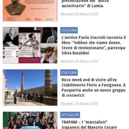
presentazione del “Busto
autoritratto” di Lamia.
Martedì, 29 Marzo 2016
CULTURA
L’autrice Paola Staccioli racconta il
libro: “Sebben che siamo donne.
Storie di rivoluzionarie”, partecipa
Silvia Baraldini
Martedì, 29 Marzo 2016
CULTURA
Ricco week end di visite all’ex
Stabilimento Florio a Favignana. A
Pasquetta anche un nuovo gruppo
di crocieristi
Martedì, 29 Marzo 2016
ATTUALITÀ
TRAPANI – I “marzialisti”
trapanesi del Maestro Cesare